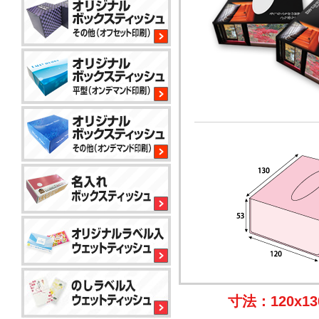
平
型
200W
サ
イ
コ
ロ
80W
平
型
100W
平
型
150
小
コ
標
ロ
ン
準
ッ
パ
ト
ク
か
コ
ト
ら
平
50W
ン
対
型
パ
応
100W
ク
で
名
寸法：120x13
ト
き
入
ア
50W
る
れ