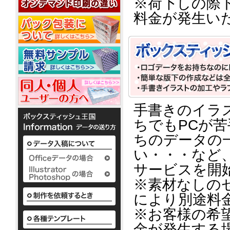
※荷下しの際
20W
平
コ
20W
名
型
ー
料金が発生い
入
50W
ル
れ
ウ
銀
ェ
ノ
イ
ベ
ッ
か
オ
銀
ポ
ル
わ
ト
ン
イ
ア
ケ
テ
い
ミ
10
オ
ル
ッ
ィ
い
ニ
枚
ン
コ
ト
で
ボ
3
入
ウ
10W
ー
ポ
配
ッ
枚
ェ
ル
ケ
布
ク
タ
1
ッ
手書きのイラ
配
ッ
か
し
ス
イ
枚
ト
合
ト
わ
て
テ
プ
ちでもPCが
入
テ
10W
除
い
い
ィ
り
ィ
い
菌
る
ッ
ちのデータの
か
ッ
ボ
定
液
シ
様々
ら
い・・・など
シ
ッ
番
ュ
パ
な
50
ク
ュ
の
も
ウ
か
枚
サービスを開
ス
平
粗
小
わ
チ
入
テ
型
ロ
品
い
2ml
※素材なしの
り
ィ
ボ
ッ
タ
い
ま
により別途料
ッ
ッ
ト
ボ
イ
で
シ
ク
ア
に
ッ
プ
の
※お客様の希
ュ
ス
て
ル
ク
既
も
テ
対
コ
ス
製
金が発生する
既