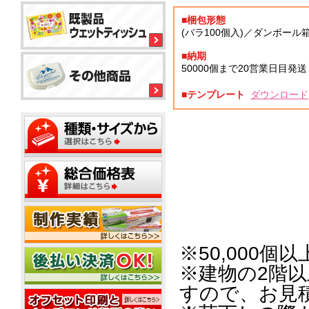
ル
平
平
コ
型
■梱包形態
型
ー
ボ
(バラ100個入)／ダンボール箱(6
150
ル
銀
ッ
大
ウ
イ
ク
■納期
ミ
型
ェ
オ
ス
50000個まで20営業日目発送
ニ
ッ
ン
テ
20W
ト
ィ
ウ
ウ
■テンプレート
ダウンロード
ッ
ミ
ェ
ェ
ミ
シ
平
ニ
ッ
ッ
ニ
ュ
型
1
ト
ト
20W
枚
50W
テ
ミ
ウ
名
タ
ィ
ニ
ェ
入
イ
ッ
500
ッ
れ
プ
平
枚
シ
ト
型
小
ュ
テ
ポ
100W
箱
ご
ィ
ス
タ
挨
ッ
テ
イ
拶
シ
ィ
プ
タ
ュ
ポ
ン
※50,000
イ
用
ス
グ
プ
フ
20W
テ
※建物の2階
タ
ィ
ミ
ア
すので、お見
ン
ニ
ル
グ