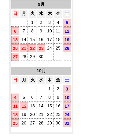
10
す
9月
タ
枚
め！
イ
入
日
月
火
水
木
金
土
プ)
1
2
3
4
5
既
製
7
8
9
10
11
6
12
品
14
15
16
17
18
13
19
ウ
ェ
24
25
20
21
22
23
26
ッ
ト
28
29
30
27
テ
ア
ィ
10月
ル
ッ
シ
コ
日
月
火
水
木
金
土
ュ
ー
に
ル
1
2
3
オ
配
5
6
7
8
9
4
10
リ
合
ジ
除
13
14
15
16
11
12
17
ナ
菌
ル
19
20
21
22
23
18
24
液
ラ
パ
26
27
28
29
30
25
31
ベ
ウ
ル
チ
(チ
3