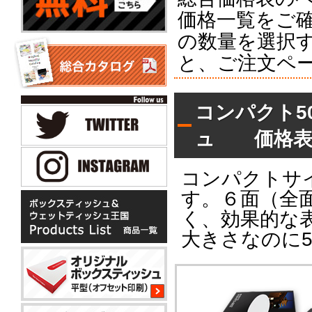
価格一覧をご
の数量を選択
と、ご注文ペ
コンパクト5
ュ 価格表
コンパクトサ
す。６面（全
く、効果的な
大きさなのに