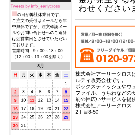
小
ィ
応！
テ
ー
品
製
ロ
ッ
わせください
Tweets by info_earlycross
ィ
ル
ウ
品
ッ
シ
ッ
ェ
ウ
ウ
の日が弊社休業日です。
ト
ュ！
シ
ッ
ェ
ェ
ア
ご注文の受付はメールなら年
に
ュ
ト
ッ
ッ
ル
て
中無休ですが、注文確認メー
も
テ
ト
ト
コ
対
ノ
ルやお問い合わせへのご返答
ィ
ミ
テ
応！
ー
ベ
ッ
は翌営業日とさせていただい
ニ
ィ
ル
ル
シ
ております。
5
ッ
配
テ
ュ
枚
シ
営業時間：9：00～18：00
合
ィ
が
タ
ュ
（12：00～13：00を除く）
に
除
勢
で
イ
お
菌
ぞ
ご
8月
プ
す
ろ
液
挨
す
株式会社アーリークロス
い！
パ
日
月
火
水
木
金
土
拶
め！
ウ
ルティ販売会社です。
用
1
チ
に
ボックスティッシュやウ
(オ
配
3
4
5
6
7
2
8
ファイル、うちわなどの
リ
布
刷の幅広いサービスを提
10
12
13
14
9
11
15
し
ジ
株式会社アーリークロス
た
ナ
17
18
19
20
21
16
22
2丁目8-50
い
ル
銀
方
24
25
26
27
28
23
29
ラ
イ
に
ベ
31
30
オ
お
ル
ン
す
入