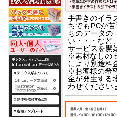
20W
平
コ
20W
名
型
ー
入
50W
ル
れ
ウ
銀
手書きのイラ
ェ
ノ
イ
ちでもPCが
ベ
ッ
か
オ
銀
ポ
ル
わ
ト
ン
イ
ア
ケ
ちのデータの
テ
い
ミ
10
オ
ル
ッ
ィ
い
ニ
枚
い・・・など
ン
コ
ト
で
ボ
3
入
ウ
10W
ー
ポ
サービスを開
配
ッ
枚
ェ
ル
ケ
布
ク
タ
1
ッ
※素材なしの
配
ッ
か
し
ス
イ
枚
ト
合
ト
わ
て
テ
プ
により別途料
入
テ
10W
除
い
い
ィ
り
ィ
い
菌
る
ッ
※お客様の希
か
ッ
ボ
定
液
シ
様々
ら
金が発生する
シ
ッ
番
ュ
パ
な
50
ク
ュ
の
も
ウ
か
枚
わせください
ス
平
粗
小
わ
チ
入
テ
型
ロ
品
い
2ml
り
ィ
ボ
ッ
タ
い
ま
ッ
ッ
ト
ボ
イ
で
シ
ク
ア
に
ッ
プ
の
ュ
ス
て
ル
ク
既
も
テ
対
コ
ス
製
既