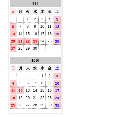
10
す
9月
タ
枚
め！
イ
入
日
月
火
水
木
金
土
プ)
1
2
3
4
5
既
製
7
8
9
10
11
6
12
品
14
15
16
17
18
13
19
ウ
ェ
24
25
20
21
22
23
26
ッ
ト
28
29
30
27
テ
ア
ィ
10月
ル
ッ
シ
コ
日
月
火
水
木
金
土
ュ
ー
に
ル
1
2
3
オ
配
5
6
7
8
9
4
10
リ
合
ジ
除
13
14
15
16
11
12
17
ナ
菌
ル
19
20
21
22
23
18
24
液
ラ
パ
26
27
28
29
30
25
31
ベ
ウ
ル
チ
(チ
3