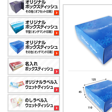
平
型
200W
サ
イ
コ
ロ
80W
平
型
100W
平
型
150
小
コ
標
ロ
ン
準
ッ
パ
ト
ク
か
コ
ト
ら
平
50W
ン
対
型
パ
応
100W
ク
で
名
ト
き
入
ア
50W
る
れ