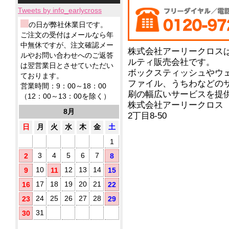
小
ィ
応！
テ
ー
品
製
ロ
ッ
Tweets by info_earlycross
ィ
ル
ウ
品
ッ
シ
ッ
ェ
ウ
ウ
の日が弊社休業日です。
ト
ュ！
シ
ッ
ェ
ェ
ア
ご注文の受付はメールなら年
に
ュ
ト
ッ
ッ
ル
て
中無休ですが、注文確認メー
も
テ
ト
ト
株式会社アーリークロス
コ
対
ノ
ルやお問い合わせへのご返答
ィ
ミ
テ
ルティ販売会社です。
応！
ー
ベ
ッ
は翌営業日とさせていただい
ニ
ィ
ル
ボックスティッシュやウ
ル
シ
ております。
5
ッ
配
テ
ュ
ファイル、うちわなどの
枚
シ
営業時間：9：00～18：00
合
ィ
が
タ
刷の幅広いサービスを提
ュ
（12：00～13：00を除く）
に
除
勢
で
イ
株式会社アーリークロス
お
菌
ぞ
ご
8月
プ
2丁目8-50
す
ろ
液
挨
す
い！
パ
日
月
火
水
木
金
土
拶
め！
ウ
用
1
チ
に
(オ
配
3
4
5
6
7
2
8
リ
布
10
12
13
14
9
11
15
し
ジ
た
ナ
17
18
19
20
21
16
22
い
ル
銀
方
24
25
26
27
28
23
29
ラ
イ
に
ベ
31
30
オ
お
ル
ン
す
入