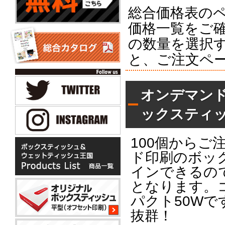
総合価格表の
価格一覧をご
の数量を選択
と、ご注文ペ
オンデマンド
ックスティ
100個から
ド印刷のボッ
インできるの
となります。
パクト50W
抜群！