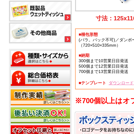
ル
平
平
コ
型
型
ー
ボ
150
ル
銀
寸法：125x11
ッ
大
ウ
イ
ク
ミ
型
ェ
オ
ス
ニ
ッ
ン
テ
■梱包形態
20W
ト
ィ
ウ
ウ
(バラ。パック不可)／ダンボ
ッ
ミ
ェ
ェ
（720×510×335mm）
ミ
シ
平
ニ
ッ
ッ
ニ
ュ
型
1
ト
ト
■納期
20W
枚
50W
テ
ミ
300個まで10営業日目発送
ウ
名
タ
ィ
ニ
500個まで12営業日目発送
ェ
入
イ
ッ
500
700個まで13営業日目発送
ッ
れ
プ
平
枚
シ
ト
型
小
ュ
テ
■テンプレート
ダウンロード
ポ
100W
箱
ご
ィ
ス
タ
挨
ッ
テ
イ
拶
シ
※700個以上はオ
ィ
プ
タ
ュ
ポ
ン
イ
用
ス
グ
プ
フ
20W
テ
タ
ィ
ミ
ア
ン
ニ
ル
グ