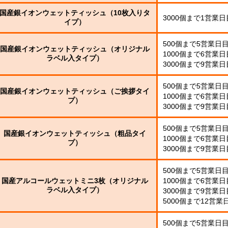
0W
平
コ
0W
名
型
ー
国産銀イオンウェットティッシュ（10枚入りタ
3000個まで1営業
入
0W
ル
イプ）
れ
ウ
銀
ェ
イ
500個まで5営業日
ッ
国産銀イオンウェットティッシュ（オリジナル
オ
銀
ポ
1000個まで6営業
ト
ラベル入タイプ）
ン
イ
ア
ケ
3000個まで9営業
ミ
0
オ
ル
ッ
ニ
枚
ン
コ
ト
入
500個まで5営業日
ウ
0W
ー
ポ
国産銀イオンウェットティッシュ（ご挨拶タイ
枚
ェ
1000個まで6営業
ル
ケ
プ）
タ
ッ
配
3000個まで9営業
ッ
イ
ト
合
ト
プ
テ
0W
除
500個まで5営業日
ィ
国産銀イオンウェットティッシュ（粗品タイ
菌
1000個まで6営業
ッ
プ）
液
々
3000個まで9営業
シ
パ
ュ
ウ
粗
チ
500個まで5営業日
品
ml
国産アルコールウェットミニ3枚（オリジナル
1000個まで6営業
タ
ラベル入タイプ）
3000個まで9営業
イ
5000個まで12営業
ア
プ
ル
コ
500個まで5営業日