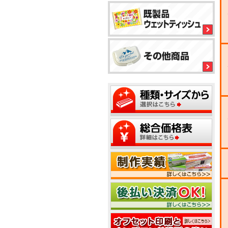
平
型
ボ
1
ッ
ク
ス
テ
2
ィ
ッ
シ
ュ
1
2
5
5
1
2