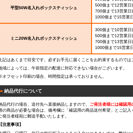
0
タ
500個まで12営業
枚
！
平型50W名入れボックスティッシュ
イ
700個まで13営業
入
)
1000個まで15営業
300個まで10営業
500個まで12営業
ミニ20W名入れボックスティッシュ
700個まで13営業
1000個まで15営業
上記はあくまで目安です。必ずお手元に届くことをお約束するものでは
ア
地域によっては、午前指定の配達に対応できない場合がございます。
ル
コ
※オフセット印刷の場合、時間指定は承っておりません。
ー
ル
配
納品代行について
合
除
納品代行の場合、送付先へ直接納品しますので、
ご発注者様には確認用
菌
用の商品が必要な場合は、備考欄に「確認用の商品送付希望」とご記入
液
ご発注者様宛に郵送手配いたします。
パ
ウ
【注意事項】
チ