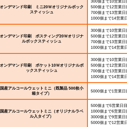
ル
300個まで10営業
平
コ
オンデマンド印刷 ミニ20Ｗオリジナルボック
500個まで12営業
型
ー
スティッシュ
700個まで13営業
50
ル
銀
1000個まで14営業
大
ウ
イ
ミ
型
ェ
オ
ニ
300個まで10営業
ッ
ン
0W
オンデマンド印刷 ポスティング20Ｗオリジナ
500個まで12営業
ト
ウ
ウ
ルボックスティッシュ
ミ
ェ
700個まで13営業
ェ
ミ
平
ニ
ッ
ッ
1000個まで14営業
ニ
型
ト
ト
0W
枚
0W
テ
ミ
ウ
300個まで10営業
名
タ
ィ
ニ
ェ
オンデマンド印刷 ポケット10Ｗオリジナルボ
500個まで12営業
入
イ
ッ
00
ッ
ックスティッシュ
れ
700個まで13営業
プ
平
枚
シ
ト
1000個まで14営業
型
小
ュ
テ
ポ
00W
箱
ご
ィ
ス
タ
挨
国産アルコールウェットミニ（既製品 500枚小
ッ
テ
5000個まで1営業
イ
拶
箱タイプ）
シ
ィ
プ
タ
ュ
ポ
ン
イ
用
ス
グ
500個まで5営業日
プ
フ
0W
テ
国産アルコールウェットミニ（オリジナルラベ
1000個まで6営業
タ
ィ
ル入タイプ）
3000個まで9営業
ミ
ア
ン
5000個まで12営業
ニ
ル
グ