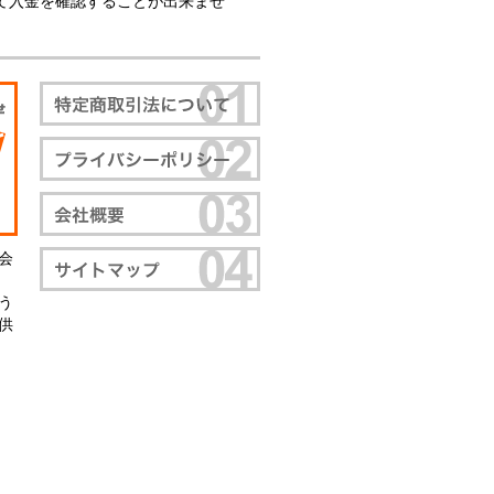
て入金を確認することが出来ませ
会
う
供