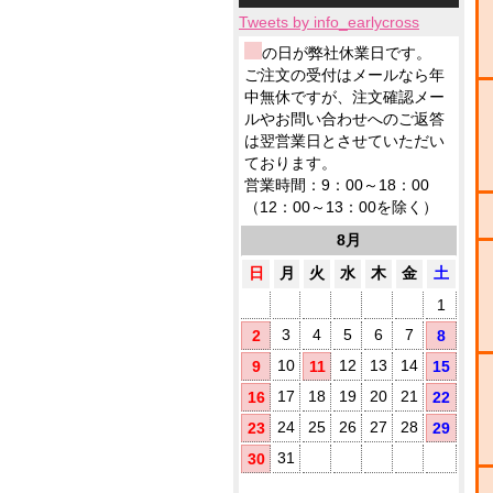
小
ィ
応
テ
品
製
ロ
ッ
Tweets by info_earlycross
ィ
ウ
品
ッ
シ
ッ
ェ
ウ
の日が弊社休業日です。
ト
ュ
シ
ッ
ェ
ご注文の受付はメールなら年
に
ュ
ト
ッ
て
中無休ですが、注文確認メー
も
テ
ト
対
ノ
ルやお問い合わせへのご返答
ィ
テ
応
ベ
ッ
は翌営業日とさせていただい
ィ
ル
シ
ております。
5
ッ
テ
ュ
シ
営業時間：9：00～18：00
ィ
が
ュ
（12：00～13：00を除く）
に
勢
で
お
ぞ
ご
8月
す
ろ
挨
す
い
日
月
火
水
木
金
土
拶
め
用
1
に
(
配
3
4
5
6
7
2
8
布
10
12
13
14
9
11
15
し
た
17
18
19
20
21
16
22
い
方
24
25
26
27
28
23
29
に
31
30
お
す