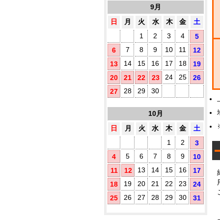
1
す
9月
め
日
月
火
水
木
金
土
プ
1
2
3
4
5
既
製
7
8
9
10
11
6
12
品
14
15
16
17
18
13
19
ウ
ェ
24
25
20
21
22
23
26
ッ
ト
28
29
30
27
テ
ィ
10月
ッ
シ
日
月
火
水
木
金
土
ュ
に
1
2
3
オ
5
6
7
8
9
4
10
リ
ジ
13
14
15
16
11
12
17
ナ
ル
19
20
21
22
23
18
24
ラ
26
27
28
29
30
25
31
ベ
ル
(チ
3