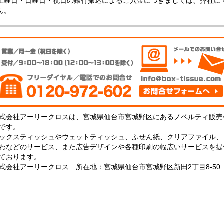
土曜日・日曜日・祝日の銀行振込によるご入金につきましては、弊社に
枚
ん。
タ
イ
プ
オ
リ
ジ
ナ
ル
ラ
ベ
ル
入
式会社アーリークロスは、宮城県仙台市宮城野区にあるノベルティ販売
タ
です。
！
イ
ックスティッシュやウェットティッシュ、ふせん紙、クリアファイル、
)
わなどのサービス、また広告デザインや各種印刷の幅広いサービスを提
ております。
式会社アーリークロス 所在地：宮城県仙台市宮城野区新田2丁目8-50