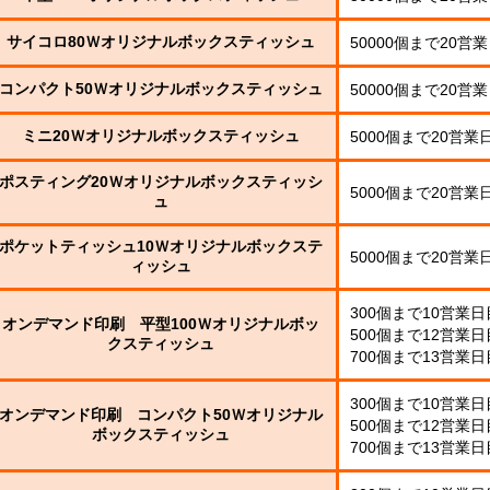
平
サイコロ80Ｗオリジナルボックスティッシュ
50000個まで20営
型
00W
コンパクト50Ｗオリジナルボックスティッシュ
50000個まで20営
サ
ミニ20Ｗオリジナルボックスティッシュ
5000個まで20営業
イ
コ
ポスティング20Ｗオリジナルボックスティッシ
ロ
5000個まで20営業
ュ
0W
平
型
ポケットティッシュ10Ｗオリジナルボックステ
00W
平
5000個まで20営業
ィッシュ
型
50
コ
標
300個まで10営業
ン
オンデマンド印刷 平型100Ｗオリジナルボッ
準
500個まで12営業
パ
クスティッシュ
700個まで13営業
ク
コ
ト
平
0W
ン
300個まで10営業
型
オンデマンド印刷 コンパクト50Ｗオリジナル
パ
500個まで12営業
00W
ボックスティッシュ
ク
700個まで13営業
名
ト
入
ア
0W
れ