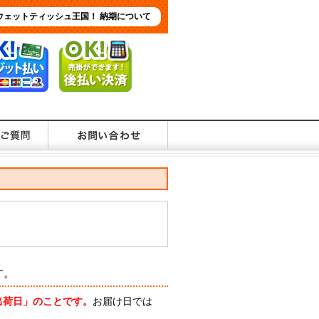
ウェットティッシュ王国！ 納期について
す。
出荷日」のことです。
お届け日では