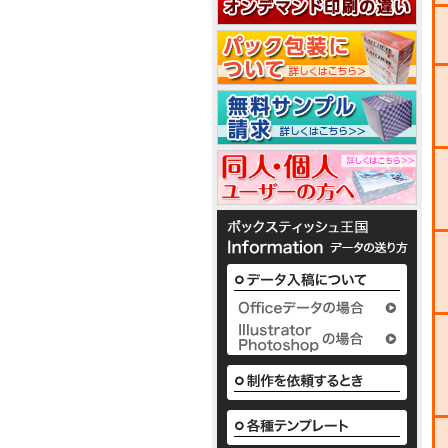
2
2
5
ノ
ベ
か
ル
わ
テ
い
1
ィ
い
で
ボ
3
1
配
ッ
布
ク
1
か
し
ス
枚
わ
て
テ
入
1
い
い
ィ
り
い
る
ッ
か
ボ
定
シ
様
ら
ッ
番
ュ
な
50
ク
の
も
か
枚
ス
平
小
わ
入
テ
型
ロ
い
2
り
ィ
ボ
ッ
い
ま
ッ
ッ
ト
ボ
で
シ
ク
に
ッ
の
ュ
ス
て
ク
既
も
テ
対
ス
製
既