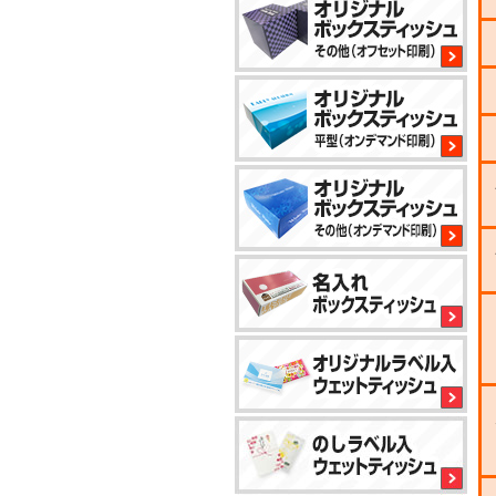
2
8
1
1
小
ロ
ッ
ト
か
ら
5
対
応
1
で
き
5
る