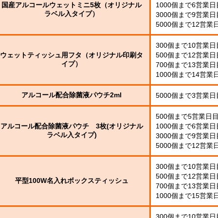
！
ー
国産アルコールウェットミニ5枚（オリジナル
1000個まで6営業
ル
ラベル入タイプ）
3000個まで9営業
ウ
5000個まで12営業
！
ェ
ア
ッ
ル
300個まで10営業
ト
コ
ウェットティッシュ用フタ（オリジナル印刷タ
500個まで12営業
ミ
！
ー
イプ）
ニ
700個まで13営業
ル
1000個まで14営業
配
枚
合
タ
除
アルコール配合除菌液パウチ2ml
5000個まで3営業
イ
菌
プ
液
500個まで5営業日
！
パ
アルコール配合除菌液パウチ 3枚(オリジナル
1000個まで6営業
！
ウ
ラベル入タイプ)
3000個まで9営業
チ
5000個まで12営業
オ
リ
ジ
300個まで10営業
ナ
500個まで12営業
平型100W名入れボックスティッシュ
ル
700個まで13営業
銀
ラ
イ
1000個まで15営業
ベ
オ
ル
ン
入
300個まで10営業