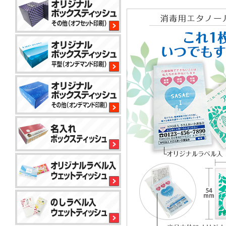
平
型
200W
サ
イ
コ
ロ
80W
平
型
100W
平
型
150
小
コ
標
ロ
ン
準
ッ
パ
ト
ク
か
コ
ト
ら
平
50W
ン
対
型
パ
応
100W
ク
で
名
ト
き
入
ア
50W
る
れ