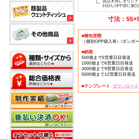
ル
平
平
コ
型
型
ー
ボ
150
ル
銀
寸法：55×
ッ
大
ウ
イ
ク
ミ
型
ェ
オ
ス
ニ
ッ
ン
テ
■梱包形態
20W
ト
ィ
ウ
ウ
（個別OPP袋入有）/ダンボ
ッ
ミ
ェ
ェ
ミ
シ
平
ニ
ッ
ッ
■納期
ニ
ュ
型
1
ト
ト
500個まで5営業日目発送
20W
枚
50W
テ
ミ
1000個まで6営業日目発送
ウ
名
タ
ィ
ニ
3000個まで9営業日目発送
ェ
入
イ
ッ
500
5000個まで12営業日目発送
ッ
れ
プ
平
枚
シ
ト
型
小
ュ
テ
■テンプレート
ダウンロード
ポ
100W
箱
ご
ィ
ス
タ
挨
ッ
テ
イ
拶
シ
ィ
プ
タ
ュ
ポ
ン
イ
用
ス
グ
プ
フ
20W
テ
タ
ィ
ミ
ア
ン
ニ
ル
グ