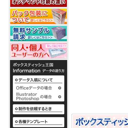
20W
平
コ
20W
名
型
ー
入
50W
ル
れ
ウ
銀
ェ
ノ
イ
ベ
ッ
か
オ
銀
ポ
ル
わ
ト
ン
イ
ア
ケ
テ
い
ミ
10
オ
ル
ッ
ィ
い
ニ
枚
ン
コ
ト
で
ボ
3
入
ウ
10W
ー
ポ
配
ッ
枚
ェ
ル
ケ
布
ク
タ
1
ッ
配
ッ
か
し
ス
イ
枚
ト
合
ト
わ
て
テ
プ
入
テ
10W
除
い
い
ィ
り
ィ
い
菌
る
ッ
か
ッ
ボ
定
液
シ
様々
ら
シ
ッ
番
ュ
パ
な
50
ク
ュ
の
も
ウ
か
枚
ス
平
粗
小
わ
チ
入
テ
型
ロ
品
い
2ml
り
ィ
ボ
ッ
タ
い
ま
ッ
ッ
ト
ボ
イ
で
シ
ク
ア
に
ッ
プ
の
ュ
ス
て
ル
ク
既
も
テ
対
コ
ス
製
既