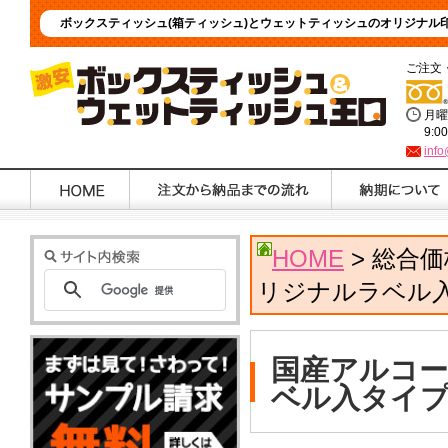
ボックスティッシュ(箱ティッシュ)とウェットティッシュのオリジナル
ご注文
月曜
9:0
info
HOME
> 総合
リジナルラベル
国産アルコー
ベル入タイ