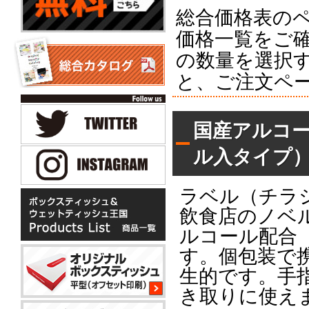
総合価格表の
価格一覧をご
の数量を選択
と、ご注文ペ
国産アルコ
ル入タイプ
ラベル（チラ
飲食店のノベ
ルコール配合
す。個包装で
生的です。手
き取りに使え