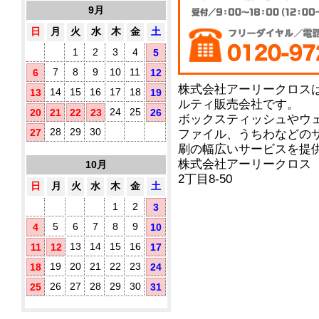
10
す
9月
タ
枚
め！
イ
入
日
月
火
水
木
金
土
プ)
1
2
3
4
5
既
製
7
8
9
10
11
6
12
品
株式会社アーリークロス
14
15
16
17
18
13
19
ウ
ルティ販売会社です。
ェ
24
25
20
21
22
23
26
ボックスティッシュやウ
ッ
ト
28
29
30
27
ファイル、うちわなどの
テ
刷の幅広いサービスを提
ア
ィ
株式会社アーリークロス
10月
ル
ッ
2丁目8-50
シ
コ
日
月
火
水
木
金
土
ュ
ー
に
ル
1
2
3
オ
配
5
6
7
8
9
4
10
リ
合
ジ
除
13
14
15
16
11
12
17
ナ
菌
ル
19
20
21
22
23
18
24
液
ラ
パ
26
27
28
29
30
25
31
ベ
ウ
ル
チ
(チ
3