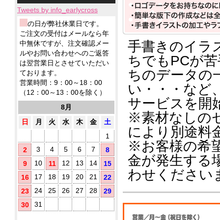
小
ィ
応！
テ
ー
品
製
ロ
ッ
Tweets by info_earlycross
ィ
ル
ウ
品
ッ
シ
ッ
ェ
ウ
ウ
の日が弊社休業日です。
ト
ュ！
シ
ッ
ェ
ェ
ア
ご注文の受付はメールなら年
に
ュ
ト
ッ
ッ
ル
て
手書きのイラ
中無休ですが、注文確認メー
も
テ
ト
ト
コ
対
ノ
ルやお問い合わせへのご返答
ィ
ミ
テ
ちでもPCが
応！
ー
ベ
ッ
は翌営業日とさせていただい
ニ
ィ
ル
ル
シ
ちのデータの
ております。
5
ッ
配
テ
ュ
枚
シ
営業時間：9：00～18：00
い・・・など
合
ィ
が
タ
ュ
（12：00～13：00を除く）
に
除
勢
で
イ
サービスを開
お
菌
ぞ
ご
8月
プ
す
ろ
液
※素材なしの
挨
す
い！
パ
日
月
火
水
木
金
土
拶
め！
により別途料
ウ
用
1
チ
に
※お客様の希
(オ
配
3
4
5
6
7
2
8
リ
金が発生する
布
10
12
13
14
9
11
15
し
ジ
わせください
た
ナ
17
18
19
20
21
16
22
い
ル
銀
方
24
25
26
27
28
23
29
ラ
イ
に
ベ
31
30
オ
お
ル
ン
す
入