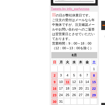
も
テ
対
ス
製
既
小
ィ
応
テ
品
製
ロ
ッ
Tweets by info_earlycross
ィ
ウ
品
ッ
シ
ッ
ェ
ウ
の日が弊社休業日です。
ト
ュ
シ
ッ
ェ
ご注文の受付はメールなら年
に
ュ
ト
ッ
て
中無休ですが、注文確認メー
も
テ
ト
対
ノ
ルやお問い合わせへのご返答
ィ
テ
応
ベ
ッ
は翌営業日とさせていただい
ィ
ル
シ
ております。
5
ッ
テ
ュ
シ
営業時間：9：00～18：00
ィ
が
ュ
（12：00～13：00を除く）
に
勢
で
お
ぞ
ご
8月
す
ろ
挨
す
い
日
月
火
水
木
金
土
拶
め
用
1
に
(
配
3
4
5
6
7
2
8
布
10
12
13
14
9
11
15
し
た
17
18
19
20
21
16
22
い
方
24
25
26
27
28
23
29
に
31
30
お