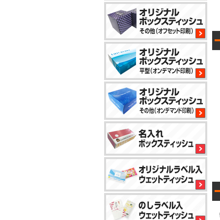
2
8
1
1
小
ロ
ッ
ト
か
ら
5
対
応
1
で
き