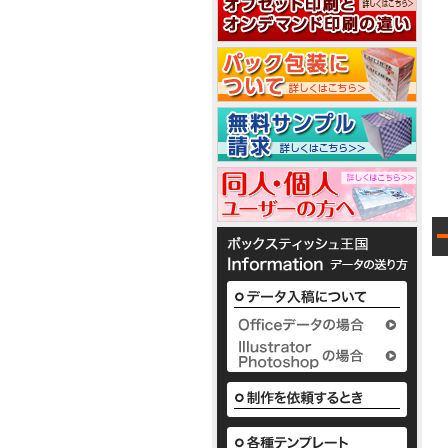
2
2
5
ノ
ベ
か
ル
わ
テ
い
1
ィ
い
で
ボ
3
1
配
ッ
布
ク
1
か
し
ス
枚
わ
て
テ
入
1
い
い
ィ
り
い
る
ッ
か
ボ
定
シ
様
ら
ッ
番
ュ
な
50
ク
の
も
か
枚
ス
平
小
わ
入
テ
型
ロ
い
2
り
ィ
ボ
ッ
い
ま
ッ
ッ
ト
ボ
で
シ
ク
に
ッ
の
ュ
ス
て
ク
既