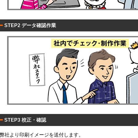
平
型
STEP2 データ確認作業
00W
サ
イ
コ
ロ
0W
平
型
00W
平
型
50
コ
標
ン
準
パ
ク
コ
ト
平
0W
ン
STEP3 校正・確認
型
パ
00W
ク
名
弊社より印刷イメージを送付します。
ト
入
ア