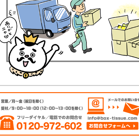
枚
タ
イ
プ
オ
リ
ジ
ナ
ル
ラ
ベ
ル
入
タ
！
イ
)