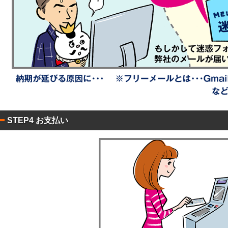
ニ
ル
グ
0W
平
コ
0W
名
型
ー
入
0W
ル
れ
ウ
銀
ェ
イ
ッ
オ
銀
ポ
ト
ン
イ
ア
ケ
ミ
0
オ
ル
ッ
ニ
枚
ン
コ
ト
入
ウ
0W
ー
ポ
枚
ェ
ル
ケ
タ
ッ
配
ッ
イ
STEP4 お支払い
ト
合
ト
プ
テ
0W
除
ィ
菌
ッ
液
々
シ
パ
ュ
ウ
粗
チ
品
ml
タ
イ
ア
プ
ル