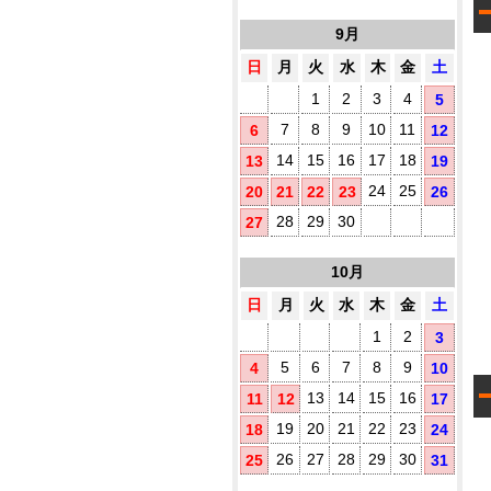
す
1
す
9月
め
日
月
火
水
木
金
土
プ
1
2
3
4
5
既
製
7
8
9
10
11
6
12
品
14
15
16
17
18
13
19
ウ
ェ
24
25
20
21
22
23
26
ッ
ト
28
29
30
27
テ
ィ
10月
ッ
シ
日
月
火
水
木
金
土
ュ
に
1
2
3
オ
5
6
7
8
9
4
10
リ
ジ
13
14
15
16
11
12
17
ナ
ル
19
20
21
22
23
18
24
ラ
26
27
28
29
30
25
31
ベ
ル