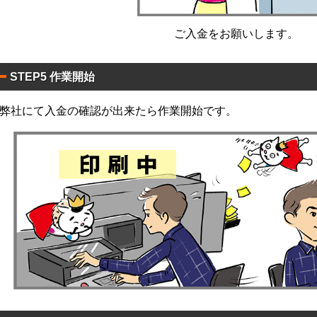
コ
！
ー
ル
ご入金をお願いします。
ウ
！
ェ
ア
ッ
ル
STEP5 作業開始
ト
コ
ミ
！
ー
ニ
ル
弊社にて入金の確認が出来たら作業開始です。
配
枚
合
タ
除
イ
菌
プ
液
！
パ
！
ウ
チ
オ
リ
ジ
ナ
ル
銀
ラ
イ
ベ
オ
ル