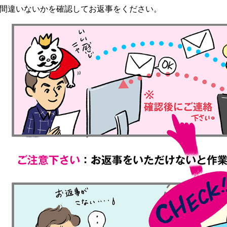
0W
れ
間違いないかを確認してお返事をください。
ル
平
コ
型
ー
50
ル
銀
大
ウ
イ
ミ
型
ェ
オ
ニ
ッ
ン
0W
ト
ウ
ウ
ミ
ェ
ェ
ミ
平
ニ
ッ
ッ
ニ
型
ト
ト
0W
枚
0W
テ
ミ
ウ
名
タ
ィ
ニ
ェ
入
イ
ッ
00
ッ
れ
プ
平
枚
シ
ト
型
小
ュ
テ
ポ
00W
箱
ご
ィ
ス
タ
挨
ッ
テ
イ
拶
シ
ィ
プ
タ
ュ
ポ
ン
イ
用
ス
グ
プ
フ
0W
テ
タ
ィ
ミ
ア
ン