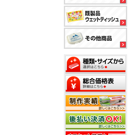
5
る
平
型
ボ
1
ッ
ク
ス
テ
2
ィ
ッ
シ
ュ
1
2
5
5
1
2