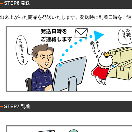
ン
STEP6 発送
入
0
タ
枚
！
イ
入
出来上がった商品を発送いたします。発送時に到着日時をご連
)
ア
ル
コ
ー
ル
配
合
除
STEP7 到着
菌
液
パ
ウ
チ