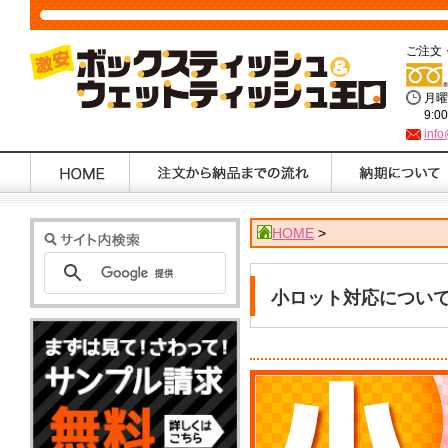
ご注文
月曜
9:0
info
HOME
>
小ロット対応につい