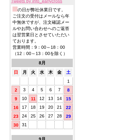
ロ
ッ
Tweets by info_earlycross
ィ
ル
ウ
品
ッ
シ
ッ
ェ
ウ
ウ
の日が弊社休業日です。
ト
ュ！
シ
ッ
ェ
ェ
ア
ご注文の受付はメールなら年
に
ュ
ト
ッ
ッ
ル
て
中無休ですが、注文確認メー
も
テ
ト
ト
コ
対
ノ
ルやお問い合わせへのご返答
ィ
ミ
テ
応！
ー
ベ
ッ
は翌営業日とさせていただい
ニ
ィ
ル
ル
シ
ております。
5
ッ
配
テ
ュ
枚
シ
営業時間：9：00～18：00
合
ィ
が
タ
ュ
（12：00～13：00を除く）
に
除
勢
で
イ
お
菌
ぞ
ご
8月
プ
す
ろ
液
挨
す
い！
パ
日
月
火
水
木
金
土
拶
め！
ウ
用
1
チ
に
(オ
配
3
4
5
6
7
2
8
リ
布
10
12
13
14
9
11
15
し
ジ
た
ナ
17
18
19
20
21
16
22
い
ル
銀
方
24
25
26
27
28
23
29
ラ
イ
に
ベ
31
30
オ
お
ル
ン
す
入
10
す
9月
タ