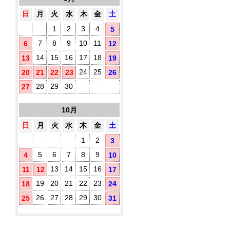
枚
め！
イ
入
日
月
火
水
木
金
土
プ)
1
2
3
4
5
既
製
7
8
9
10
11
6
12
品
14
15
16
17
18
13
19
ウ
ェ
24
25
20
21
22
23
26
ッ
ト
28
29
30
27
テ
ア
ィ
10月
ル
ッ
シ
コ
日
月
火
水
木
金
土
ュ
ー
に
ル
1
2
3
オ
配
5
6
7
8
9
4
10
リ
合
ジ
除
13
14
15
16
11
12
17
ナ
菌
ル
19
20
21
22
23
18
24
液
ラ
パ
26
27
28
29
30
25
31
ベ
ウ
ル
チ
(チ
3
ラ
枚