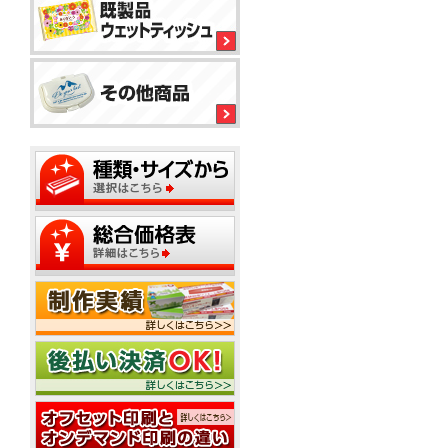
平
コ
型
型
ー
ボ
150
ル
銀
ッ
大
ウ
イ
ク
ミ
型
ェ
オ
ス
ニ
ッ
ン
テ
20W
ト
ィ
ウ
ウ
ッ
ミ
ェ
ェ
ミ
シ
平
ニ
ッ
ッ
ニ
ュ
型
1
ト
ト
20W
枚
50W
テ
ミ
ウ
名
タ
ィ
ニ
ェ
入
イ
ッ
500
ッ
れ
プ
平
枚
シ
ト
型
小
ュ
テ
ポ
100W
箱
ご
ィ
ス
タ
挨
ッ
テ
イ
拶
シ
ィ
プ
タ
ュ
ポ
ン
イ
用
ス
グ
プ
フ
20W
テ
タ
ィ
ミ
ア
ン
ニ
ル
グ
20W
平
コ
20W
名