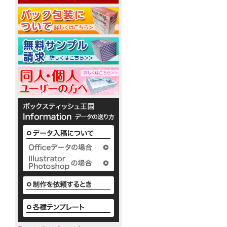
型
ー
入
50W
ル
れ
ウ
銀
ェ
ノ
イ
ベ
ッ
か
オ
銀
ポ
ル
わ
ト
ン
イ
ア
ケ
テ
い
ミ
10
オ
ル
ッ
ィ
い
ニ
枚
ン
コ
ト
で
ボ
3
入
ウ
10W
ー
ポ
配
ッ
枚
ェ
ル
ケ
布
ク
タ
1
ッ
配
ッ
か
し
ス
イ
枚
ト
合
ト
わ
て
テ
プ
入
テ
10W
除
い
い
ィ
り
ィ
い
菌
る
ッ
か
ッ
ボ
定
液
シ
様々
ら
シ
ッ
番
ュ
パ
な
50
ク
ュ
の
も
ウ
か
枚
ス
平
粗
小
わ
チ
入
テ
型
ロ
品
い
2ml
り
ィ
ボ
ッ
タ
い
ま
ッ
ッ
ト
ボ
イ
で
シ
ク
ア
に
ッ
プ
の
ュ
ス
て
ル
ク
既
も
テ
対
コ
ス
製
既
小
ィ
応！
テ
ー
品
製