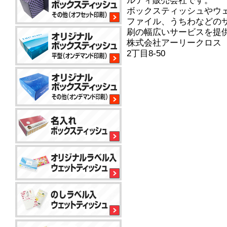
ルティ販売会社です。
平
ボックスティッシュやウ
型
ファイル、うちわなどの
200W
刷の幅広いサービスを提
株式会社アーリークロス
サ
2丁目8-50
イ
コ
ロ
80W
平
型
100W
平
型
150
小
コ
標
ロ
ン
準
ッ
パ
ト
ク
か
コ
ト
ら
平
50W
ン
対
型
パ
応
100W
ク
で
名
ト
き
入
ア
50W
る
れ
ル
平