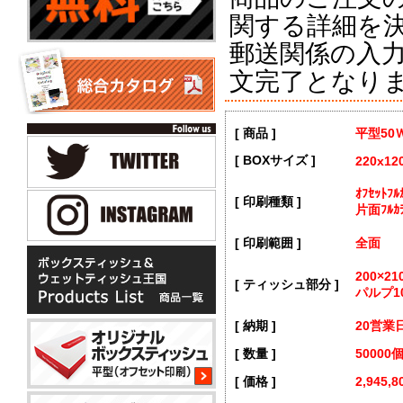
関する詳細を
郵送関係の入
文完了となり
[ 商品 ]
平型5
[ BOXサイズ ]
220x12
ｵﾌｾｯﾄ
[ 印刷種類 ]
片面ﾌﾙｶ
[ 印刷範囲 ]
全面
200×2
[ ティッシュ部分 ]
パルプ1
[ 納期 ]
20営業
[ 数量 ]
50000
[ 価格 ]
2,945,