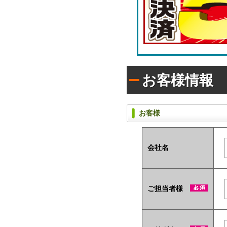
ラ
枚
シ)
タ
入
イ
り
プ
で
(オ
配
リ
布
ジ
し
ナ
た
お客様情報
い
ル
方
ラ
に
ベ
お
ル
お客様
す
入
す
タ
め！
イ
プ)
会社名
ユ
ニ
ー
ご担当者様
ク
な
ノ
ベ
ル