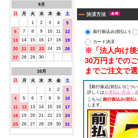
10
す
9月
タ
枚
め！
イ
入
日
月
火
水
木
金
土
決済方法
プ)
1
2
3
4
5
既
製
7
8
9
10
11
銀行振込み(前払い)
6
12
品
14
15
16
17
18
13
19
ウ
カード決済
ェ
24
25
※「法人向け後払
20
21
22
23
26
ッ
ト
28
29
30
27
30万円までの
テ
ア
ィ
までご注文で選
10月
ル
ッ
シ
コ
日
月
火
水
木
金
土
ュ
ー
【銀行振込(前払い)につ
に
ル
1
2
3
詳しくは
お支払い方法・
オ
配
5
6
7
8
9
4
10
リ
こちら(
銀行振込み(前払い
合
ジ
します。
除
13
14
15
16
11
12
17
ナ
菌
ル
19
20
21
22
23
18
24
液
ラ
パ
26
27
28
29
30
25
31
ベ
ウ
ル
チ
(チ
3