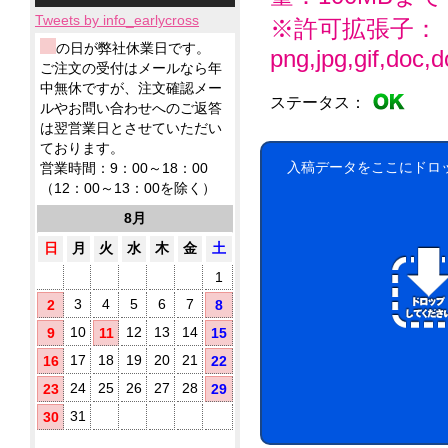
小
ィ
応！
テ
ー
品
製
ロ
ッ
Tweets by info_earlycross
ィ
※許可拡張子：
ル
ウ
品
ッ
シ
ッ
ェ
ウ
ウ
の日が弊社休業日です。
ト
png,jpg,gif,doc,do
ュ！
シ
ッ
ェ
ェ
ア
ご注文の受付はメールなら年
に
ュ
ト
ッ
ッ
ル
て
中無休ですが、注文確認メー
も
テ
ト
ト
ステータス：
コ
対
ノ
ルやお問い合わせへのご返答
ィ
ミ
テ
応！
ー
ベ
ッ
は翌営業日とさせていただい
ニ
ィ
ル
ル
シ
ております。
5
ッ
配
テ
ュ
枚
シ
入稿データをここにドロ
営業時間：9：00～18：00
合
ィ
が
タ
ュ
（12：00～13：00を除く）
に
除
勢
で
イ
お
菌
ぞ
ご
8月
プ
す
ろ
液
挨
す
い！
パ
日
月
火
水
木
金
土
拶
め！
ウ
用
1
チ
に
(オ
配
3
4
5
6
7
2
8
リ
布
10
12
13
14
9
11
15
し
ジ
た
ナ
17
18
19
20
21
16
22
い
ル
銀
方
24
25
26
27
28
23
29
ラ
イ
に
ベ
31
30
オ
お
ル
ン
す
入