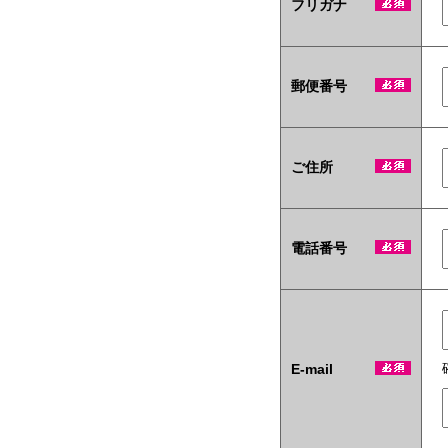
フリガナ
テ
ィ
商
材
も
郵便番号
当
社
い
ち
ご住所
押
し
で
す！
電話番号
E-mail