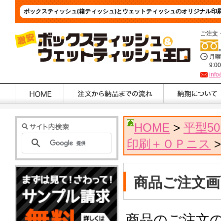
ボックスティッシュ(箱ティッシュ)とウェットティッシュのオリジナル印
ご注文
月曜
9:0
info
HOME
>
平型5
印刷＋ＯＰニス
>
商品ご注文画
商品のご注文