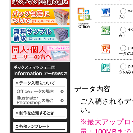
20W
平
コ
20W
名
型
ー
入
w
50W
ル
れ
み）
ウ
銀
ェ
ノ
イ
ベ
ッ
か
オ
銀
e
ポ
ル
わ
ト
ン
イ
み）
ア
ケ
テ
い
ミ
10
オ
ル
ッ
ィ
い
ニ
枚
ン
コ
ト
p
で
ボ
3
入
ウ
10W
ー
ポ
配
ッ
ータの
枚
ェ
ル
ケ
布
ク
タ
1
ッ
配
ッ
か
し
ス
イ
枚
p
ト
合
ト
わ
て
テ
プ
入
テ
タのみ
10W
除
い
い
ィ
り
ィ
い
菌
る
ッ
か
ッ
ボ
定
液
シ
様々
ら
データ内容
シ
ッ
番
ュ
パ
な
50
ク
ュ
の
も
ウ
か
枚
ス
平
粗
小
わ
チ
ご入稿されるデ
入
テ
型
ロ
品
い
2ml
り
い。
ィ
ボ
ッ
タ
い
ま
ッ
ッ
ト
ボ
イ
で
シ
ク
ア
に
ッ
プ
の
※最大アップロ
ュ
ス
て
ル
ク
既
も
テ
対
コ
ス
量：100MBまで
製
既