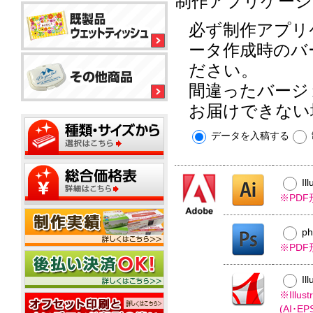
制作アプリケーシ
ル
平
平
コ
型
型
必ず制作アプリ
ー
ボ
150
ル
銀
ッ
ータ作成時のバ
大
ウ
イ
ク
ミ
型
ェ
オ
ス
ださい。
ニ
ッ
ン
テ
20W
間違ったバージ
ト
ィ
ウ
ウ
ッ
ミ
ェ
ェ
お届けできない
ミ
シ
平
ニ
ッ
ッ
ニ
ュ
型
1
ト
ト
20W
データを入稿する
枚
50W
テ
ミ
ウ
名
タ
ィ
ニ
ェ
入
イ
ッ
500
ッ
れ
プ
平
枚
シ
ト
Il
型
小
ュ
テ
ポ
※PD
100W
箱
ご
ィ
ス
タ
挨
ッ
テ
イ
拶
シ
p
ィ
プ
タ
ュ
ポ
ン
※PD
イ
用
ス
グ
プ
フ
20W
テ
Il
タ
ィ
ミ
ア
※Ill
ン
ニ
ル
グ
(AI･