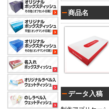
平
商品名
型
200W
サ
イ
コ
ロ
80W
平
型
100W
平
型
150
小
コ
標
ロ
ン
準
ッ
パ
ト
ク
か
コ
ト
ら
平
50W
ン
対
型
データ入稿
パ
応
100W
ク
で
名
ト
き
入
ア
50W
る
れ