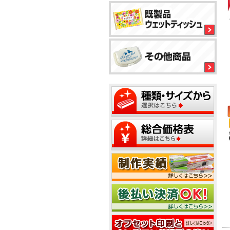
平
型
ボ
1
ッ
ク
ス
テ
2
ィ
ッ
シ
ュ
1
2
5
5
1
2