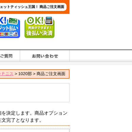
ェットティッシュ王国！ 商品ご注文画面
ＯＰニス
> 1020部 > 商品ご注文画面
細を決定します。商品オプション
注文完了となります。