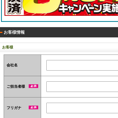
0
タ
枚
！
イ
入
)
お客様情報
お客様
ア
ル
会社名
コ
ー
ル
配
合
ご担当者様
除
菌
液
パ
フリガナ
ウ
チ