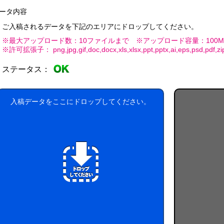
0W
平
コ
0W
名
型
ー
ータ内容
入
0W
ル
ご入稿されるデータを下記のエリアにドロップしてください。
れ
ウ
銀
ェ
イ
※最大アップロード数：10ファイルまで ※アップロード容量：100M
ッ
オ
銀
※許可拡張子： png,jpg,gif,doc,docx,xls,xlsx,ppt,pptx,ai,eps,psd,pdf,zip,l
ポ
ト
ン
イ
ア
ケ
ミ
0
オ
ル
ッ
ステータス：
ニ
枚
ン
コ
ト
入
ウ
0W
ー
ポ
枚
ェ
ル
ケ
タ
入稿データをここにドロップしてください。
ッ
配
ッ
イ
ト
合
ト
プ
テ
0W
除
ィ
菌
ッ
液
々
シ
パ
ュ
ウ
粗
チ
品
ml
タ
イ
ア
プ
ル
コ