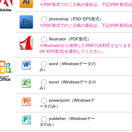
ル
※PDF形式でのご入稿の場合は、下記(PDF形式
平
コ
型
ー
50
ル
銀
photoshop（PSD･EPS形式）
大
ウ
イ
ミ
※PDF形式でのご入稿の場合は、下記(PDF形式
型
ェ
オ
ニ
ッ
ン
0W
ト
ウ
ウ
Illustrator（PDF形式）
ミ
ェ
ェ
ミ
※Illustratorから保存したPDFのみ対応となり
平
ニ
ッ
ッ
ニ
(AI･EPS形式)を選択してください。
型
ト
ト
0W
枚
0W
テ
ミ
ウ
名
タ
word（Windowsデータの
ィ
ニ
ェ
入
イ
み）
ッ
00
ッ
れ
プ
平
枚
シ
ト
型
小
ュ
テ
excel（Windowsデータの
ポ
00W
箱
ご
ィ
ス
み）
タ
挨
ッ
テ
イ
拶
シ
ィ
powerpoint（Windowsデ
プ
タ
ュ
ポ
ン
ータのみ）
イ
用
ス
グ
プ
フ
0W
テ
タ
publisher（Windowsデー
ィ
ミ
ア
タのみ）
ン
ニ
ル
グ