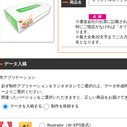
商品名
平
型
00W
※運送会社の伝票に記載され
特にご指定がなければ「オリ
ります。
サ
※最大全角20文字までご入
イ
名となります。
コ
ロ
0W
平
型
データ入稿
00W
平
型
50
作アプリケーション
コ
標
ン
準
必ず制作アプリケーションをラジオボタンでご選択の上、データ作成
パ
ーよりご選択ください。
ク
間違ったバージョンをご選択いただきますと、正しい商品をお届けで
コ
ト
平
0W
ン
データを入稿する
制作を依頼する
型
パ
00W
ク
名
ト
入
ア
0W
Illustrator（AI･EPS形式）
れ