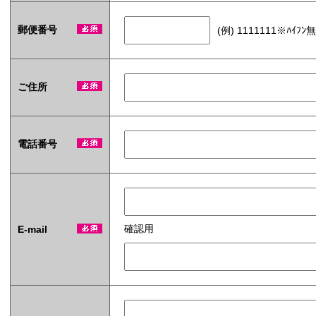
枚
タ
郵便番号
(例) 1111111※ﾊｲﾌﾝ
イ
プ
オ
リ
ご住所
ジ
ナ
ル
ラ
ベ
電話番号
ル
入
タ
！
イ
)
確認用
E-mail