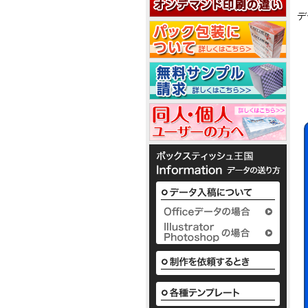
2
2
デ
5
ノ
ベ
か
ル
わ
テ
い
1
ィ
い
で
ボ
3
1
配
ッ
布
ク
1
か
し
ス
枚
わ
て
テ
入
1
い
い
ィ
り
い
る
ッ
か
ボ
定
シ
様
ら
ッ
番
ュ
な
50
ク
の
も
か
枚
ス
平
小
わ
入
テ
型
ロ
い
2
り
ィ
ボ
ッ
い
ま
ッ
ッ
ト
ボ
で
シ
ク
に
ッ
の
ュ
ス
て
ク
既
も
テ
対
ス
製
既