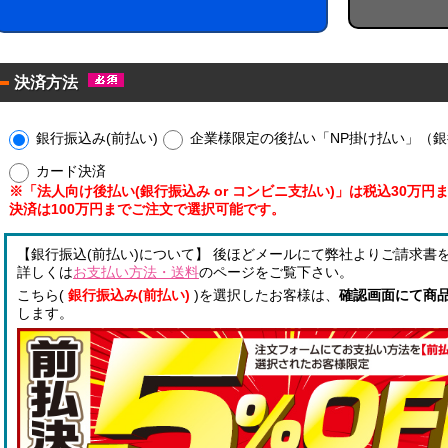
！
ー
ル
ウ
！
ェ
ア
ッ
決済方法
ル
ト
コ
ミ
！
ー
ニ
銀行振込み(前払い)
企業様限定の後払い「NP掛け払い」（銀行
ル
配
枚
カード決済
合
タ
※「法人向け後払い(銀行振込み or コンビニ支払い)」は税込30万
除
イ
決済は100万円までご注文で選択可能です。
菌
プ
液
！
パ
【銀行振込(前払い)について】 後ほどメールにて弊社よりご請求書
！
ウ
詳しくは
お支払い方法・送料
のページをご覧下さい。
チ
こちら(
銀行振込み(前払い)
)を選択したお客様は、
確認画面にて商
オ
します。
リ
ジ
ナ
ル
銀
ラ
イ
ベ
オ
ル
ン
入