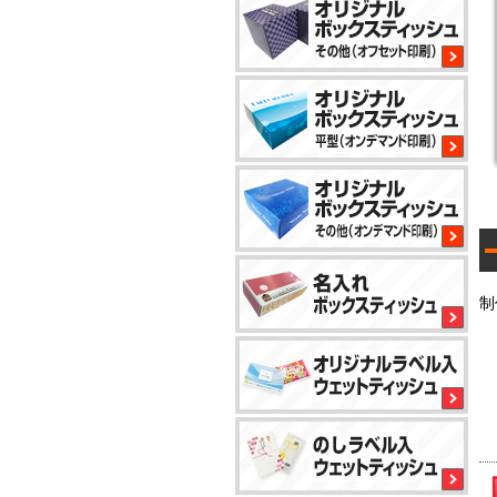
2
8
1
1
小
制
ロ
ッ
ト
か
ら
5
対
応
1
で
き
5
る