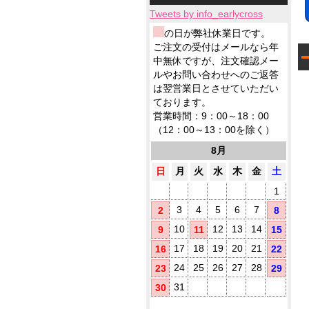
小
ィ
応
テ
品
製
ロ
ッ
Tweets by info_earlycross
ィ
ウ
品
ッ
シ
ッ
ェ
ウ
の日が弊社休業日です。
ト
ュ
シ
ッ
ェ
ご注文の受付はメールなら年
に
ュ
ト
ッ
て
中無休ですが、注文確認メー
も
テ
ト
対
ノ
ルやお問い合わせへのご返答
ィ
テ
応
ベ
ッ
は翌営業日とさせていただい
ィ
ル
シ
ております。
5
ッ
テ
ュ
シ
営業時間：9：00～18：00
ィ
が
ュ
（12：00～13：00を除く）
に
勢
で
お
ぞ
ご
8月
す
ろ
挨
す
い
日
月
火
水
木
金
土
拶
め
用
1
に
(
配
3
4
5
6
7
2
8
布
10
12
13
14
9
11
15
し
た
17
18
19
20
21
16
22
い
方
24
25
26
27
28
23
29
に
31
30
お
す