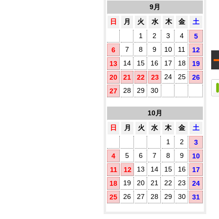
1
す
9月
め
日
月
火
水
木
金
土
プ
1
2
3
4
5
既
製
7
8
9
10
11
6
12
品
14
15
16
17
18
13
19
ウ
ェ
24
25
20
21
22
23
26
ッ
ト
28
29
30
27
テ
ィ
10月
ッ
シ
日
月
火
水
木
金
土
ュ
に
1
2
3
オ
5
6
7
8
9
4
10
リ
ジ
13
14
15
16
11
12
17
ナ
ル
19
20
21
22
23
18
24
ラ
26
27
28
29
30
25
31
ベ
ル
(チ
3