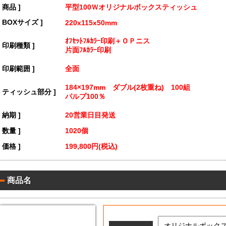
[ 商品 ]
平型100Ｗオリジナルボックスティッシュ
[ BOXサイズ ]
220x115x50mm
ｵﾌｾｯﾄﾌﾙｶﾗｰ印刷＋ＯＰニス
[ 印刷種類 ]
片面ﾌﾙｶﾗｰ印刷
[ 印刷範囲 ]
全面
184×197mm ダブル(2枚重ね) 100組
[ ティッシュ部分 ]
パルプ100％
[ 納期 ]
20営業日目発送
[ 数量 ]
1020個
[ 価格 ]
199,800円(税込)
商品名