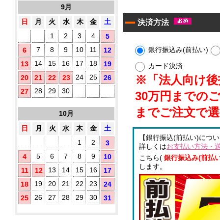
10
す
9月
タ
枚
め！
イ
入
日
月
火
水
木
金
土
決済方法
プ)
1
2
3
4
5
既
製
銀行振込み(前払い)
7
8
9
10
11
6
12
品
14
15
16
17
18
13
19
ウ
カード決済
ェ
※「法人向け後払
24
25
20
21
22
23
26
ッ
ト
28
29
30
27
30万円までの
テ
ア
ィ
までご注文で選
10月
ル
ッ
シ
コ
日
月
火
水
木
金
土
ュ
ー
【銀行振込(前払い)につ
に
ル
1
2
3
詳しくは
お支払い方法・
オ
配
5
6
7
8
9
4
10
リ
こちら(
銀行振込み(前払い
合
ジ
します。
除
13
14
15
16
11
12
17
ナ
菌
ル
19
20
21
22
23
18
24
液
ラ
パ
26
27
28
29
30
25
31
ベ
ウ
ル
チ
(チ
3