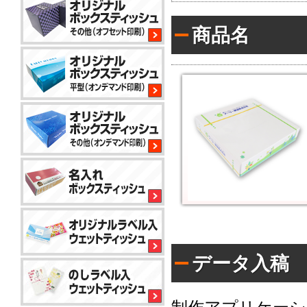
平
商品名
型
200W
サ
イ
コ
ロ
80W
平
型
100W
平
型
150
小
コ
標
ロ
ン
準
ッ
パ
ト
ク
か
コ
ト
ら
平
50W
ン
対
型
データ入稿
パ
応
100W
ク
で
名
ト
き
入
ア
50W
る
れ