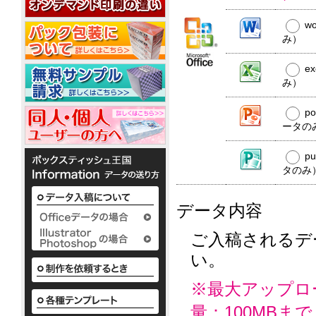
20W
平
コ
20W
名
型
ー
w
入
50W
ル
れ
み）
ウ
銀
ェ
ノ
イ
ベ
ッ
か
オ
e
銀
ポ
ル
わ
ト
ン
イ
み）
ア
ケ
テ
い
ミ
10
オ
ル
ッ
ィ
い
ニ
枚
ン
コ
ト
p
で
ボ
3
入
ウ
10W
ー
ポ
配
ータの
ッ
枚
ェ
ル
ケ
布
ク
タ
1
ッ
配
ッ
か
し
ス
イ
枚
p
ト
合
ト
わ
て
テ
プ
入
タのみ
テ
10W
除
い
い
ィ
り
ィ
い
菌
る
ッ
か
ッ
ボ
定
液
シ
様々
ら
データ内容
シ
ッ
番
ュ
パ
な
50
ク
ュ
の
も
ウ
か
枚
ス
平
粗
小
ご入稿されるデ
わ
チ
入
テ
型
ロ
品
い
2ml
り
い。
ィ
ボ
ッ
タ
い
ま
ッ
ッ
ト
ボ
イ
で
シ
ク
ア
に
ッ
プ
※最大アップロ
の
ュ
ス
て
ル
ク
既
も
テ
対
コ
ス
量：100MBまで
製
既