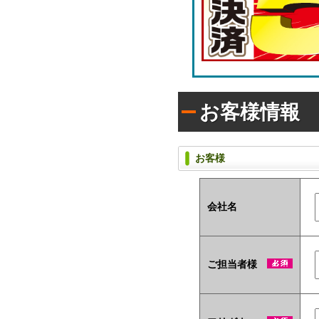
ラ
枚
シ)
タ
入
イ
り
プ
で
(オ
配
リ
布
ジ
し
ナ
た
お客様情報
い
ル
方
ラ
に
ベ
お
ル
お客様
す
入
す
タ
め！
イ
プ)
会社名
ユ
ニ
ー
ご担当者様
ク
な
ノ
ベ
ル