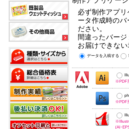
制作アプリケーシ
ル
平
平
コ
型
必ず制作アプリ
型
ー
ボ
150
ル
銀
ッ
ータ作成時のバ
大
ウ
イ
ク
ミ
型
ェ
オ
ださい。
ス
ニ
ッ
ン
テ
20W
間違ったバージ
ト
ィ
ウ
ウ
ッ
ミ
ェ
ェ
お届けできない
ミ
シ
平
ニ
ッ
ッ
ニ
ュ
型
1
ト
ト
20W
データを入稿する
枚
50W
テ
ミ
ウ
名
タ
ィ
ニ
ェ
入
イ
ッ
500
ッ
れ
プ
平
枚
シ
ト
Il
型
小
ュ
テ
ポ
※PD
100W
箱
ご
ィ
ス
タ
挨
ッ
テ
イ
拶
シ
p
ィ
プ
タ
ュ
ポ
ン
※PD
イ
用
ス
グ
プ
フ
20W
テ
Il
タ
ィ
ミ
ア
※Ill
ン
ニ
ル
(AI･
グ