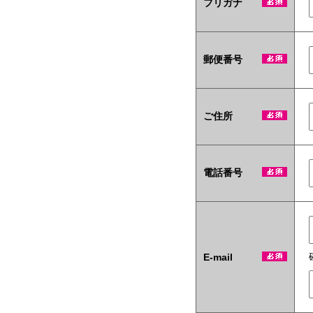
フリガナ
テ
ィ
商
材
も
郵便番号
当
社
い
ち
ご住所
押
し
で
す！
電話番号
E-mail