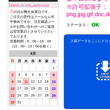
小
ィ
応！
テ
ー
品
製
ロ
ッ
Tweets by info_earlycross
※許可拡張子：
ィ
ル
ウ
品
ッ
シ
ッ
ェ
ウ
ウ
の日が弊社休業日です。
png,jpg,gif,doc,do
ト
ュ！
シ
ッ
ェ
ェ
ア
ご注文の受付はメールなら年
に
ュ
ト
ッ
ッ
ル
て
中無休ですが、注文確認メー
も
テ
ト
ト
ステータス：
コ
対
ノ
ルやお問い合わせへのご返答
ィ
ミ
テ
応！
ー
ベ
ッ
は翌営業日とさせていただい
ニ
ィ
ル
ル
シ
ております。
5
ッ
配
テ
ュ
枚
入稿データをここにドロ
シ
営業時間：9：00～18：00
合
ィ
が
タ
ュ
（12：00～13：00を除く）
に
除
勢
で
イ
お
菌
ぞ
ご
8月
プ
す
ろ
液
挨
す
い！
パ
日
月
火
水
木
金
土
拶
め！
ウ
用
1
チ
に
(オ
配
3
4
5
6
7
2
8
リ
布
10
12
13
14
9
11
15
し
ジ
た
ナ
17
18
19
20
21
16
22
い
ル
銀
方
24
25
26
27
28
23
29
ラ
イ
に
ベ
31
30
オ
お
ル
ン
す
入