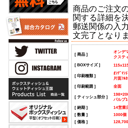
商品のご注文
関する詳細を
郵送関係の入
文完了となり
オンデ
[ 商品 ]
クステ
[ BOXサイズ ]
115x11
ｵﾝﾃﾞﾏ
[ 印刷種類 ]
片面ﾌﾙｶ
[ 印刷範囲 ]
全面
198×
[ ティッシュ部分 ]
パルプ1
[ 納期 ]
14営業
[ 数量 ]
1000個
[ 価格 ]
128,7