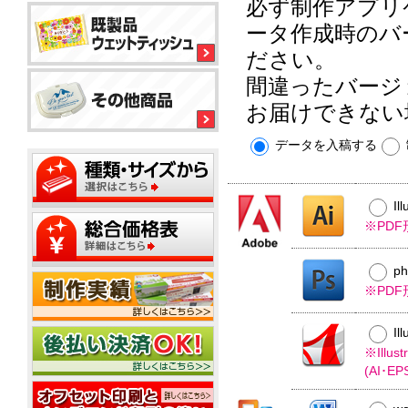
ル
必ず制作アプリ
平
平
コ
型
ータ作成時のバ
型
ー
ボ
150
ル
銀
ださい。
ッ
大
ウ
イ
ク
ミ
型
間違ったバージ
ェ
オ
ス
ニ
ッ
ン
テ
20W
お届けできない
ト
ィ
ウ
ウ
ッ
ミ
ェ
ェ
ミ
データを入稿する
シ
平
ニ
ッ
ッ
ニ
ュ
型
1
ト
ト
20W
枚
50W
テ
ミ
ウ
名
タ
ィ
ニ
ェ
Il
入
イ
ッ
500
ッ
※PD
れ
プ
平
枚
シ
ト
型
小
ュ
テ
ポ
100W
箱
ご
ィ
p
ス
タ
挨
ッ
テ
※PD
イ
拶
シ
ィ
プ
タ
ュ
ポ
ン
イ
Il
用
ス
グ
プ
フ
20W
※Ill
テ
タ
ィ
(AI･
ミ
ア
ン
ニ
ル
グ