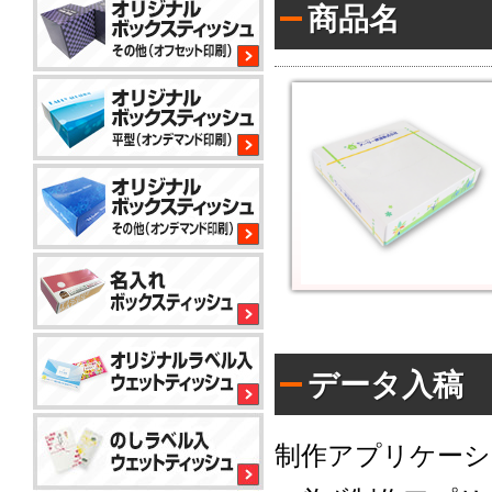
商品名
平
型
200W
サ
イ
コ
ロ
80W
平
型
100W
平
型
150
小
コ
標
ロ
ン
準
ッ
パ
ト
ク
か
データ入稿
コ
ト
ら
平
50W
ン
対
型
パ
応
100W
ク
で
制作アプリケーシ
名
ト
き
入
ア
50W
る
れ