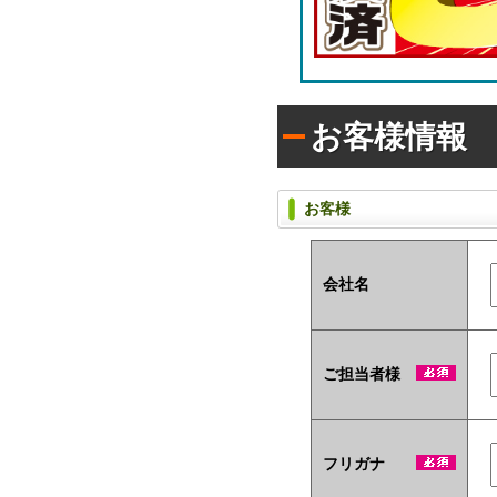
ラ
枚
シ)
タ
入
イ
り
プ
で
(オ
配
リ
布
お客様情報
ジ
し
ナ
た
い
ル
方
ラ
お客様
に
ベ
お
ル
す
入
す
タ
会社名
め！
イ
プ)
ユ
ご担当者様
ニ
ー
ク
な
ノ
フリガナ
ベ
ル