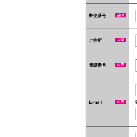
テ
ィ
商
郵便番号
材
も
当
社
ご住所
い
ち
押
し
で
電話番号
す！
E-mail