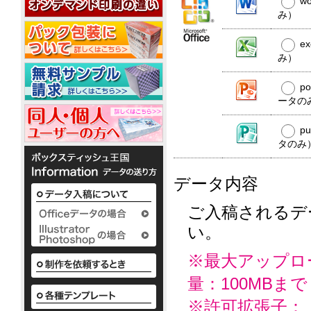
w
20W
平
コ
20W
名
型
み）
ー
入
50W
ル
れ
ウ
銀
e
ェ
ノ
イ
み）
ベ
ッ
か
オ
銀
ポ
ル
わ
ト
ン
イ
ア
ケ
p
テ
い
ミ
10
オ
ル
ッ
ィ
ータの
い
ニ
枚
ン
コ
ト
で
ボ
3
入
ウ
10W
ー
ポ
配
ッ
枚
p
ェ
ル
ケ
布
ク
タ
1
ッ
タのみ
配
ッ
か
し
ス
イ
枚
ト
合
ト
わ
て
テ
プ
入
テ
10W
除
い
い
ィ
り
データ内容
ィ
い
菌
る
ッ
か
ッ
ボ
定
液
シ
様々
ら
シ
ッ
番
ュ
パ
ご入稿されるデ
な
50
ク
ュ
の
も
ウ
か
枚
い。
ス
平
粗
小
わ
チ
入
テ
型
ロ
品
い
2ml
り
ィ
ボ
ッ
タ
い
※最大アップロ
ま
ッ
ッ
ト
ボ
イ
で
シ
ク
ア
に
ッ
量：100MBまで
プ
の
ュ
ス
て
ル
ク
既
も
テ
対
コ
※許可拡張子：
ス
製
既