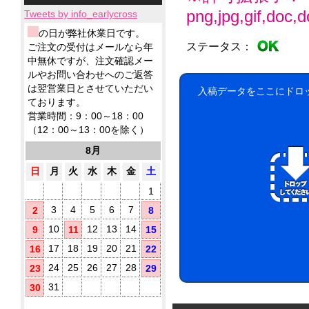
小
ィ
応！
テ
ー
品
製
png,jpg,gif,doc,do
ロ
ッ
Tweets by info_earlycross
ィ
ル
ウ
品
ッ
シ
ッ
ェ
ウ
ウ
の日が弊社休業日です。
ト
ュ！
シ
ッ
ェ
ェ
ア
ステータス：
ご注文の受付はメールなら年
に
ュ
ト
ッ
ッ
ル
て
中無休ですが、注文確認メー
も
テ
ト
ト
コ
対
ノ
ルやお問い合わせへのご返答
ィ
ミ
テ
応！
ー
ベ
ッ
は翌営業日とさせていただい
ニ
入稿データをここにドロ
ィ
ル
ル
シ
ております。
5
ッ
配
テ
ュ
枚
シ
営業時間：9：00～18：00
合
ィ
が
タ
ュ
（12：00～13：00を除く）
に
除
勢
で
イ
お
菌
ぞ
ご
8月
プ
す
ろ
液
挨
す
い！
パ
日
月
火
水
木
金
土
拶
め！
ウ
用
1
チ
に
(オ
配
3
4
5
6
7
2
8
リ
布
10
12
13
14
9
11
15
し
ジ
た
ナ
17
18
19
20
21
16
22
い
ル
銀
方
24
25
26
27
28
23
29
ラ
イ
に
ベ
31
30
オ
お
ル
ン
す
入