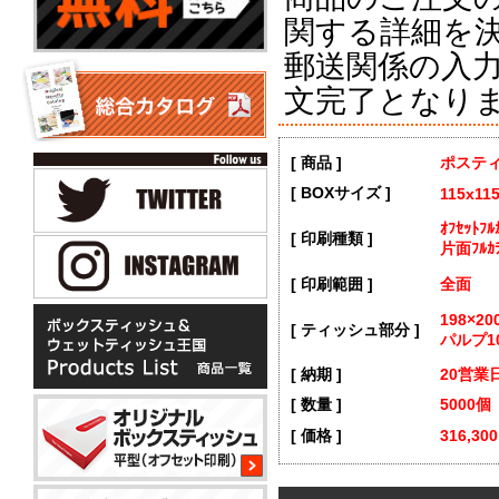
関する詳細を
郵送関係の入
文完了となり
[ 商品 ]
ポステ
[ BOXサイズ ]
115x11
ｵﾌｾｯﾄ
[ 印刷種類 ]
片面ﾌﾙｶ
[ 印刷範囲 ]
全面
198×2
[ ティッシュ部分 ]
パルプ1
[ 納期 ]
20営業
[ 数量 ]
5000個
[ 価格 ]
316,30