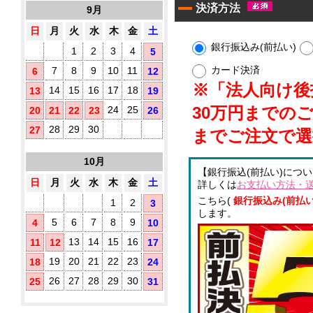
10
す
決済方法
9月
タ
枚
め！
イ
入
日
月
火
水
木
金
土
プ)
銀行振込み(前払い)
1
2
3
4
5
既
製
カード決済
7
8
9
10
11
6
12
品
※「法人向け後払
14
15
16
17
18
13
19
ウ
ェ
30万円までの
24
25
20
21
22
23
26
ッ
ト
28
29
30
27
までご注文で選
テ
ア
ィ
10月
ル
ッ
【銀行振込(前払い)につ
シ
コ
日
月
火
水
木
金
土
詳しくは
お支払い方法・
ュ
ー
に
こちら(
銀行振込み(前払い
ル
1
2
3
オ
します。
配
5
6
7
8
9
4
10
リ
合
ジ
除
13
14
15
16
11
12
17
ナ
菌
ル
19
20
21
22
23
18
24
液
ラ
パ
26
27
28
29
30
25
31
ベ
ウ
ル
チ
(チ
3