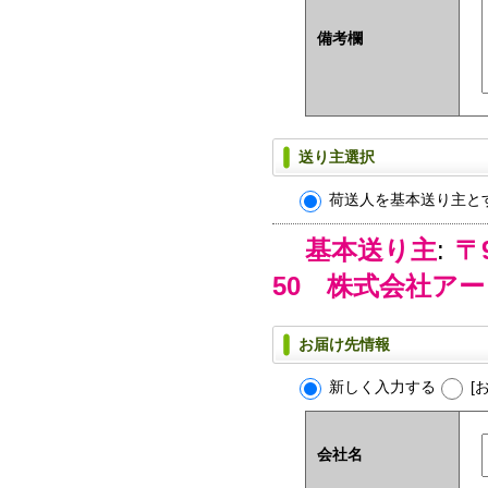
備考欄
送り主選択
荷送人を基本送り主と
基本送り主
:
〒
50 株式会社ア
お届け先情報
新しく入力する
[
会社名