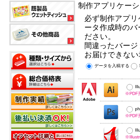
ル
平
制作アプリケーシ
平
コ
型
型
ー
ボ
150
必ず制作アプリ
ル
銀
ッ
大
ウ
イ
ク
ミ
ータ作成時のバ
型
ェ
オ
ス
ニ
ッ
ン
テ
ださい。
20W
ト
ィ
ウ
ウ
間違ったバージ
ッ
ミ
ェ
ェ
ミ
シ
平
ニ
ッ
ッ
お届けできない
ニ
ュ
型
1
ト
ト
20W
枚
50W
テ
ミ
ウ
データを入稿する
名
タ
ィ
ニ
ェ
入
イ
ッ
500
ッ
れ
プ
平
枚
シ
ト
型
小
ュ
テ
Il
ポ
100W
箱
ご
ィ
ス
※PD
タ
挨
ッ
テ
イ
拶
シ
ィ
プ
タ
ュ
p
ポ
ン
イ
用
ス
グ
※PD
プ
フ
20W
テ
タ
ィ
ミ
ア
Il
ン
ニ
ル
※Ill
グ