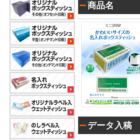
商品名
平
型
200W
サ
イ
コ
ロ
80W
平
型
100W
平
型
150
小
コ
標
ロ
ン
準
ッ
パ
ト
ク
か
コ
ト
ら
平
50W
ン
対
型
パ
応
100W
データ入稿
ク
で
名
ト
き
入
ア
50W
る
れ