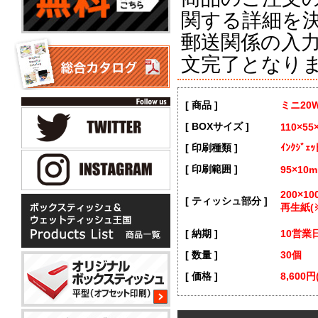
関する詳細を
郵送関係の入
文完了となり
[ 商品 ]
ミニ20
[ BOXサイズ ]
110×55
[ 印刷種類 ]
ｲﾝｸｼﾞｪ
[ 印刷範囲 ]
95×10
200×
[ ティッシュ部分 ]
再生紙(※
[ 納期 ]
10営業
[ 数量 ]
30個
[ 価格 ]
8,600円