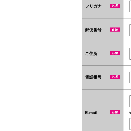
テ
フリガナ
ィ
商
材
も
当
郵便番号
社
い
ち
押
ご住所
し
で
す！
電話番号
E-mail