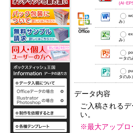
20W
平
コ
20W
(AI･
名
型
ー
入
50W
ル
w
れ
ウ
銀
み）
ェ
ノ
イ
ベ
ッ
か
オ
銀
ポ
ル
わ
ト
e
ン
イ
ア
ケ
テ
い
ミ
10
オ
み）
ル
ッ
ィ
い
ニ
枚
ン
コ
ト
で
ボ
3
入
ウ
10W
ー
ポ
p
配
ッ
枚
ェ
ル
ケ
布
ク
ータの
タ
1
ッ
配
ッ
か
し
ス
イ
枚
ト
合
ト
わ
て
テ
プ
入
p
テ
10W
除
い
い
ィ
り
タのみ
ィ
い
菌
る
ッ
か
ッ
ボ
定
液
シ
様々
ら
シ
ッ
番
ュ
パ
な
50
データ内容
ク
ュ
の
も
ウ
か
枚
ス
平
粗
小
わ
チ
入
テ
型
ロ
品
い
2ml
ご入稿されるデ
り
ィ
ボ
ッ
タ
い
ま
い。
ッ
ッ
ト
ボ
イ
で
シ
ク
ア
に
ッ
プ
の
ュ
ス
て
ル
ク
既
※最大アップロ
も
テ
対
コ
ス
製
既