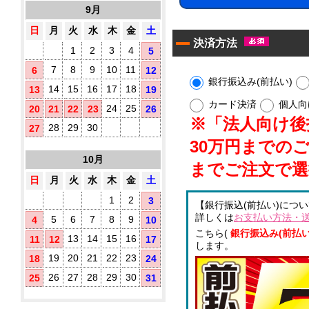
10
す
9月
タ
枚
め！
イ
入
日
月
火
水
木
金
土
プ)
決済方法
1
2
3
4
5
既
製
7
8
9
10
11
6
12
品
銀行振込み(前払い)
14
15
16
17
18
13
19
ウ
ェ
カード決済
個人向
24
25
20
21
22
23
26
ッ
※「法人向け後払
ト
28
29
30
27
テ
30万円までの
ア
ィ
10月
ル
ッ
までご注文で選
シ
コ
日
月
火
水
木
金
土
ュ
ー
に
ル
1
2
3
【銀行振込(前払い)につ
オ
配
詳しくは
お支払い方法・
5
6
7
8
9
4
10
リ
合
ジ
こちら(
銀行振込み(前払い
除
13
14
15
16
11
12
17
ナ
します。
菌
ル
19
20
21
22
23
18
24
液
ラ
パ
26
27
28
29
30
25
31
ベ
ウ
ル
チ
(チ
3