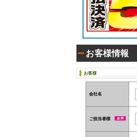
ラ
枚
シ)
タ
入
イ
り
プ
で
(オ
配
リ
布
ジ
し
ナ
た
い
ル
お客様情報
方
ラ
に
ベ
お
ル
す
入
お客様
す
タ
め！
イ
プ)
会社名
ユ
ニ
ー
ク
ご担当者様
な
ノ
ベ
ル