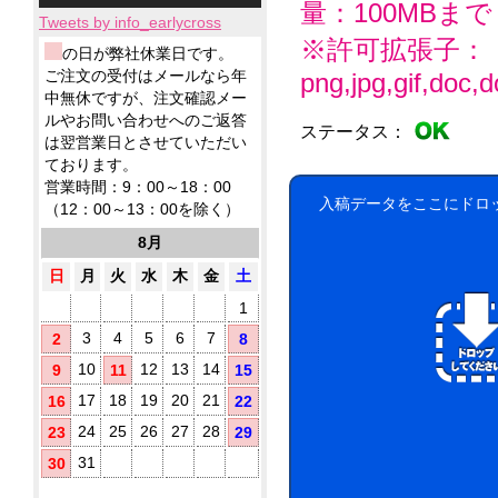
小
ィ
応！
テ
ー
量：100MBまで
品
製
ロ
ッ
Tweets by info_earlycross
ィ
ル
ウ
品
ッ
シ
ッ
※許可拡張子：
ェ
ウ
ウ
の日が弊社休業日です。
ト
ュ！
シ
ッ
ェ
ェ
ア
ご注文の受付はメールなら年
に
png,jpg,gif,doc,do
ュ
ト
ッ
ッ
ル
て
中無休ですが、注文確認メー
も
テ
ト
ト
コ
対
ノ
ルやお問い合わせへのご返答
ィ
ミ
テ
ステータス：
応！
ー
ベ
ッ
は翌営業日とさせていただい
ニ
ィ
ル
ル
シ
ております。
5
ッ
配
テ
ュ
枚
シ
営業時間：9：00～18：00
合
ィ
が
タ
ュ
入稿データをここにドロ
（12：00～13：00を除く）
に
除
勢
で
イ
お
菌
ぞ
ご
8月
プ
す
ろ
液
挨
す
い！
パ
日
月
火
水
木
金
土
拶
め！
ウ
用
1
チ
に
(オ
配
3
4
5
6
7
2
8
リ
布
10
12
13
14
9
11
15
し
ジ
た
ナ
17
18
19
20
21
16
22
い
ル
銀
方
24
25
26
27
28
23
29
ラ
イ
に
ベ
31
30
オ
お
ル
ン
す
入