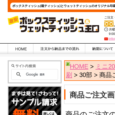
ボックスティッシュ(箱ティッシュ)とウェットティッシュのオリジナル印
ご注文
月曜
9:0
info
HOME
>
ミニ2
刷
> 30部 > 商
商品ご注文画
商品のご注文