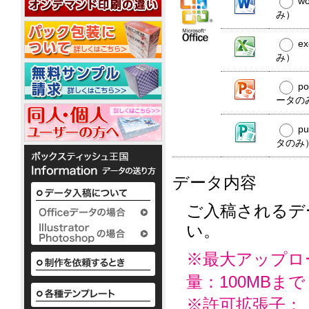
w
20W
平
コ
20W
名
型
み）
ー
入
50W
ル
れ
ウ
銀
e
ェ
ノ
イ
み）
ベ
ッ
か
オ
銀
ポ
ル
わ
ト
ン
イ
ア
ケ
p
テ
い
ミ
10
オ
ル
ッ
ィ
ータの
い
ニ
枚
ン
コ
ト
で
ボ
3
入
ウ
10W
ー
ポ
配
ッ
枚
p
ェ
ル
ケ
布
ク
タ
1
ッ
タのみ
配
ッ
か
し
ス
イ
枚
ト
合
ト
わ
て
テ
プ
入
テ
10W
除
い
い
ィ
り
データ内容
ィ
い
菌
る
ッ
か
ッ
ボ
定
液
シ
様々
ら
シ
ッ
番
ュ
パ
ご入稿されるデ
な
50
ク
ュ
の
も
ウ
か
枚
い。
ス
平
粗
小
わ
チ
入
テ
型
ロ
品
い
2ml
り
ィ
ボ
ッ
タ
い
※最大アップロ
ま
ッ
ッ
ト
ボ
イ
で
シ
ク
ア
に
ッ
量：100MBまで
プ
の
ュ
ス
て
ル
ク
既
も
テ
対
コ
※許可拡張子：
ス
製
既