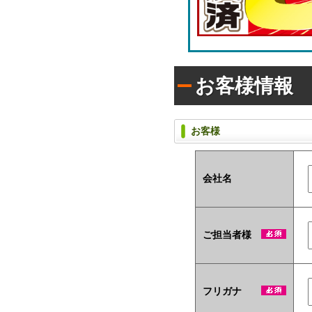
ラ
枚
シ)
タ
入
イ
り
プ
で
(オ
配
リ
布
お客様情報
ジ
し
ナ
た
い
ル
方
ラ
お客様
に
ベ
お
ル
す
入
す
タ
会社名
め！
イ
プ)
ユ
ご担当者様
ニ
ー
ク
な
ノ
フリガナ
ベ
ル