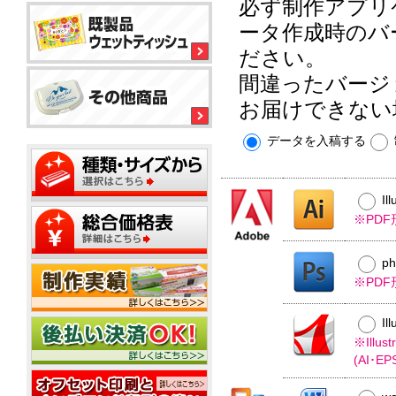
ル
必ず制作アプリ
平
平
コ
型
ータ作成時のバ
型
ー
ボ
150
ル
銀
ださい。
ッ
大
ウ
イ
ク
ミ
型
間違ったバージ
ェ
オ
ス
ニ
ッ
ン
テ
20W
お届けできない
ト
ィ
ウ
ウ
ッ
ミ
ェ
ェ
ミ
データを入稿する
シ
平
ニ
ッ
ッ
ニ
ュ
型
1
ト
ト
20W
枚
50W
テ
ミ
ウ
名
タ
ィ
ニ
ェ
Il
入
イ
ッ
500
ッ
※PD
れ
プ
平
枚
シ
ト
型
小
ュ
テ
ポ
100W
箱
ご
ィ
p
ス
タ
挨
ッ
テ
※PD
イ
拶
シ
ィ
プ
タ
ュ
ポ
ン
イ
Il
用
ス
グ
プ
フ
20W
※Ill
テ
タ
ィ
(AI･
ミ
ア
ン
ニ
ル
グ