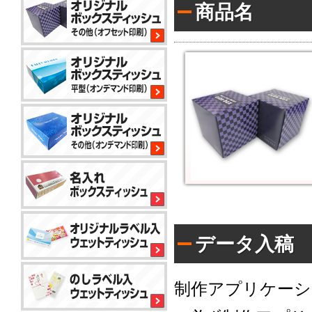
商品名
平
型
200W
サ
イ
コ
ロ
80W
平
型
100W
平
型
150
小
コ
標
ロ
ン
準
ッ
パ
ト
ク
か
データ入稿
コ
ト
ら
平
50W
ン
対
型
パ
応
100W
ク
で
制作アプリケーシ
名
ト
き
入
ア
50W
る
れ