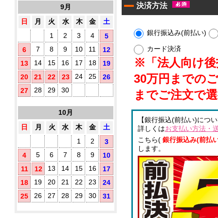
10
す
決済方法
9月
タ
枚
め！
イ
入
日
月
火
水
木
金
土
プ)
銀行振込み(前払い)
1
2
3
4
5
既
製
カード決済
7
8
9
10
11
6
12
品
※「法人向け後払
14
15
16
17
18
13
19
ウ
ェ
30万円までの
24
25
20
21
22
23
26
ッ
ト
28
29
30
27
までご注文で選
テ
ア
ィ
10月
ル
ッ
【銀行振込(前払い)につ
シ
コ
日
月
火
水
木
金
土
詳しくは
お支払い方法・
ュ
ー
に
こちら(
銀行振込み(前払い
ル
1
2
3
オ
します。
配
5
6
7
8
9
4
10
リ
合
ジ
除
13
14
15
16
11
12
17
ナ
菌
ル
19
20
21
22
23
18
24
液
ラ
パ
26
27
28
29
30
25
31
ベ
ウ
ル
チ
(チ
3