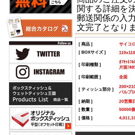
関する詳細を
郵送関係の入
文完了となり
[ 商品 ]
サイコ
[ BOXサイズ ]
110x11
ｵﾌｾｯﾄ
[ 印刷種類 ]
片面ﾌﾙｶ
[ 印刷範囲 ]
全面
200×2
[ ティッシュ部分 ]
パルプ1
[ 納期 ]
20営業
[ 数量 ]
50000
[ 価格 ]
4,011,