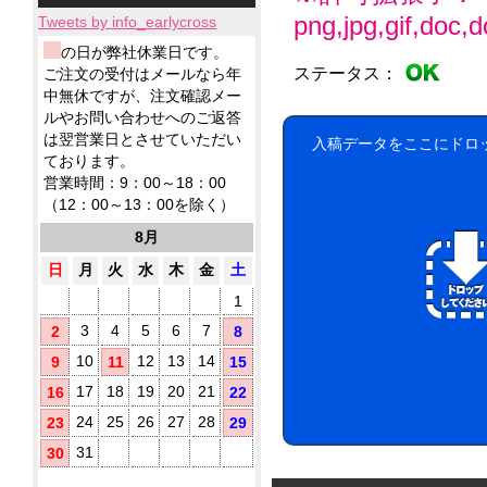
小
ィ
応！
テ
ー
品
製
png,jpg,gif,doc,do
ロ
ッ
Tweets by info_earlycross
ィ
ル
ウ
品
ッ
シ
ッ
ェ
ウ
ウ
の日が弊社休業日です。
ト
ュ！
シ
ッ
ェ
ェ
ア
ステータス：
ご注文の受付はメールなら年
に
ュ
ト
ッ
ッ
ル
て
中無休ですが、注文確認メー
も
テ
ト
ト
コ
対
ノ
ルやお問い合わせへのご返答
ィ
ミ
テ
応！
ー
ベ
ッ
は翌営業日とさせていただい
ニ
入稿データをここにドロ
ィ
ル
ル
シ
ております。
5
ッ
配
テ
ュ
枚
シ
営業時間：9：00～18：00
合
ィ
が
タ
ュ
（12：00～13：00を除く）
に
除
勢
で
イ
お
菌
ぞ
ご
8月
プ
す
ろ
液
挨
す
い！
パ
日
月
火
水
木
金
土
拶
め！
ウ
用
1
チ
に
(オ
配
3
4
5
6
7
2
8
リ
布
10
12
13
14
9
11
15
し
ジ
た
ナ
17
18
19
20
21
16
22
い
ル
銀
方
24
25
26
27
28
23
29
ラ
イ
に
ベ
31
30
オ
お
ル
ン
す
入