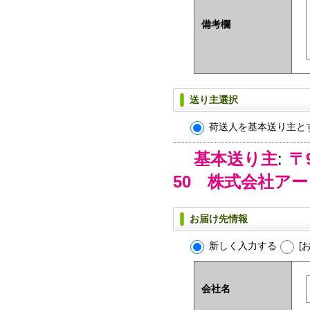
備考欄
送り主選択
荷送人を基本送り主と
基本送り主
:
〒
50 株式会社ア
お届け先情報
新しく入力する
[
会社名