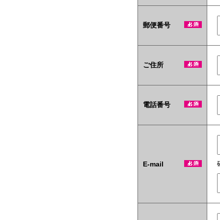
テ
ィ
商
郵便番号
材
も
当
社
ご住所
い
ち
押
し
で
電話番号
す！
E-mail