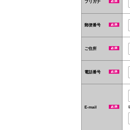
フリガナ
テ
ィ
商
材
も
郵便番号
当
社
い
ち
ご住所
押
し
で
す！
電話番号
E-mail