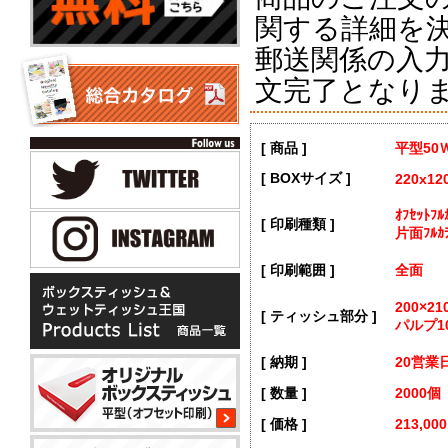
関する詳細を
郵送関係の入
文完了となり
[ 商品 ]
平型5
[ BOXサイズ ]
220x12
ｵﾌｾｯﾄ
[ 印刷種類 ]
片面ﾌﾙｶ
[ 印刷範囲 ]
全面
200×2
[ ティッシュ部分 ]
パルプ1
[ 納期 ]
20営業
[ 数量 ]
2000個
[ 価格 ]
213,00