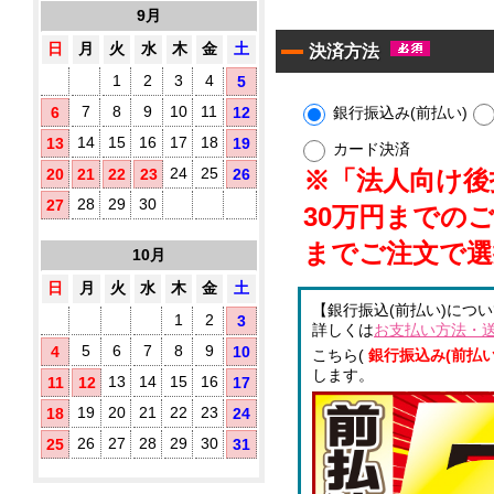
10
す
9月
タ
枚
め！
イ
入
日
月
火
水
木
金
土
決済方法
プ)
1
2
3
4
5
既
製
7
8
9
10
11
銀行振込み(前払い)
6
12
品
14
15
16
17
18
13
19
ウ
カード決済
ェ
24
25
※「法人向け後払
20
21
22
23
26
ッ
ト
28
29
30
27
30万円までの
テ
ア
ィ
までご注文で選
10月
ル
ッ
シ
コ
日
月
火
水
木
金
土
ュ
ー
【銀行振込(前払い)につ
に
ル
1
2
3
詳しくは
お支払い方法・
オ
配
5
6
7
8
9
4
10
リ
こちら(
銀行振込み(前払い
合
ジ
します。
除
13
14
15
16
11
12
17
ナ
菌
ル
19
20
21
22
23
18
24
液
ラ
パ
26
27
28
29
30
25
31
ベ
ウ
ル
チ
(チ
3