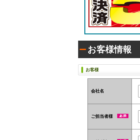
ラ
枚
シ)
タ
入
イ
り
プ
で
(オ
配
リ
布
ジ
し
ナ
た
お客様情報
い
ル
方
ラ
に
ベ
お
ル
お客様
す
入
す
タ
め！
イ
プ)
会社名
ユ
ニ
ー
ご担当者様
ク
な
ノ
ベ
ル