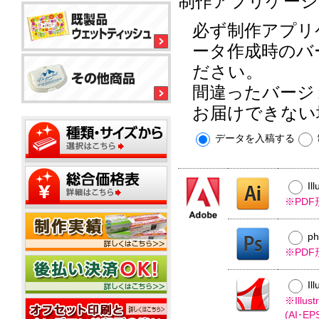
制作アプリケーシ
ル
平
平
コ
型
型
必ず制作アプリ
ー
ボ
150
ル
銀
ッ
ータ作成時のバ
大
ウ
イ
ク
ミ
型
ェ
オ
ス
ださい。
ニ
ッ
ン
テ
20W
間違ったバージ
ト
ィ
ウ
ウ
ッ
ミ
ェ
ェ
お届けできない
ミ
シ
平
ニ
ッ
ッ
ニ
ュ
型
1
ト
ト
20W
データを入稿する
枚
50W
テ
ミ
ウ
名
タ
ィ
ニ
ェ
入
イ
ッ
500
ッ
れ
プ
平
枚
シ
ト
Il
型
小
ュ
テ
ポ
※PD
100W
箱
ご
ィ
ス
タ
挨
ッ
テ
イ
拶
シ
p
ィ
プ
タ
ュ
ポ
ン
※PD
イ
用
ス
グ
プ
フ
20W
テ
Il
タ
ィ
ミ
ア
※Ill
ン
ニ
ル
グ
(AI･