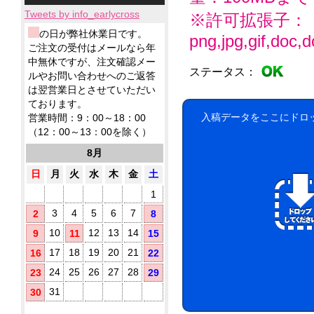
小
ィ
応！
テ
ー
品
製
ロ
ッ
Tweets by info_earlycross
ィ
※許可拡張子：
ル
ウ
品
ッ
シ
ッ
ェ
ウ
ウ
の日が弊社休業日です。
ト
png,jpg,gif,doc,do
ュ！
シ
ッ
ェ
ェ
ア
ご注文の受付はメールなら年
に
ュ
ト
ッ
ッ
ル
て
中無休ですが、注文確認メー
も
テ
ト
ト
ステータス：
コ
対
ノ
ルやお問い合わせへのご返答
ィ
ミ
テ
応！
ー
ベ
ッ
は翌営業日とさせていただい
ニ
ィ
ル
ル
シ
ております。
5
ッ
配
テ
ュ
枚
シ
入稿データをここにドロ
営業時間：9：00～18：00
合
ィ
が
タ
ュ
（12：00～13：00を除く）
に
除
勢
で
イ
お
菌
ぞ
ご
8月
プ
す
ろ
液
挨
す
い！
パ
日
月
火
水
木
金
土
拶
め！
ウ
用
1
チ
に
(オ
配
3
4
5
6
7
2
8
リ
布
10
12
13
14
9
11
15
し
ジ
た
ナ
17
18
19
20
21
16
22
い
ル
銀
方
24
25
26
27
28
23
29
ラ
イ
に
ベ
31
30
オ
お
ル
ン
す
入