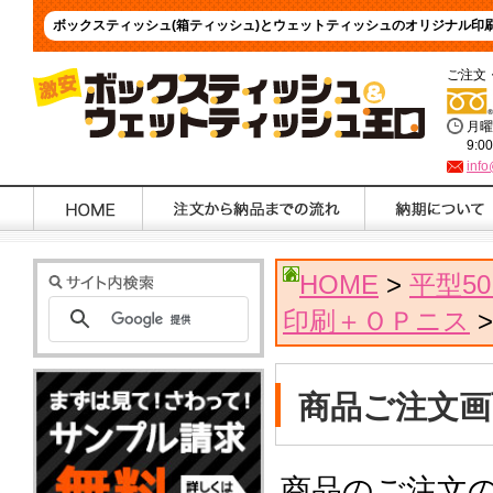
ボックスティッシュ(箱ティッシュ)とウェットティッシュのオリジナル印
ご注文
月曜
9:0
info
HOME
>
平型5
印刷＋ＯＰニス
>
商品ご注文画
商品のご注文