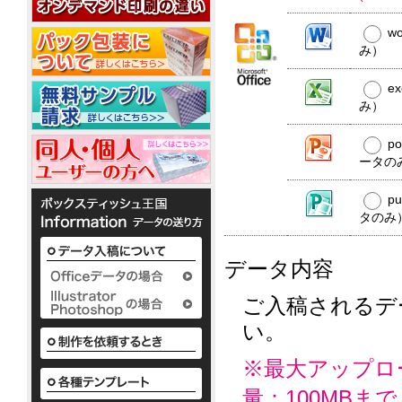
20W
平
コ
20W
名
型
ー
入
w
50W
ル
れ
み）
ウ
銀
ェ
ノ
イ
ベ
ッ
か
オ
銀
e
ポ
ル
わ
ト
ン
イ
み）
ア
ケ
テ
い
ミ
10
オ
ル
ッ
ィ
い
ニ
枚
ン
コ
ト
p
で
ボ
3
入
ウ
10W
ー
ポ
配
ッ
ータの
枚
ェ
ル
ケ
布
ク
タ
1
ッ
配
ッ
か
し
ス
イ
枚
p
ト
合
ト
わ
て
テ
プ
入
テ
タのみ
10W
除
い
い
ィ
り
ィ
い
菌
る
ッ
か
ッ
ボ
定
液
シ
様々
ら
データ内容
シ
ッ
番
ュ
パ
な
50
ク
ュ
の
も
ウ
か
枚
ス
平
粗
小
わ
チ
ご入稿されるデ
入
テ
型
ロ
品
い
2ml
り
い。
ィ
ボ
ッ
タ
い
ま
ッ
ッ
ト
ボ
イ
で
シ
ク
ア
に
ッ
プ
の
※最大アップロ
ュ
ス
て
ル
ク
既
も
テ
対
コ
ス
量：100MBまで
製
既