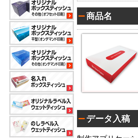
平
商品名
型
200W
サ
イ
コ
ロ
80W
平
型
100W
平
型
150
小
コ
標
ロ
ン
準
ッ
パ
ト
ク
か
コ
ト
ら
平
50W
ン
対
型
データ入稿
パ
応
100W
ク
で
名
ト
き
入
ア
50W
る
れ