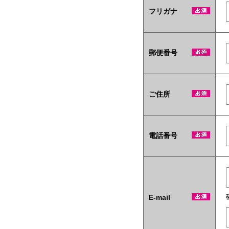
テ
フリガナ
ィ
商
材
も
当
郵便番号
社
い
ち
押
ご住所
し
で
す！
電話番号
E-mail