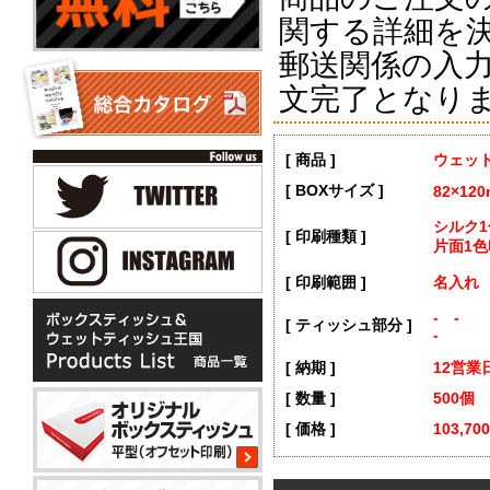
関する詳細を
郵送関係の入
文完了となり
[ 商品 ]
ウェッ
[ BOXサイズ ]
82×12
シルク
[ 印刷種類 ]
片面1色
[ 印刷範囲 ]
名入れ
- -
[ ティッシュ部分 ]
-
[ 納期 ]
12営業
[ 数量 ]
500個
[ 価格 ]
103,70