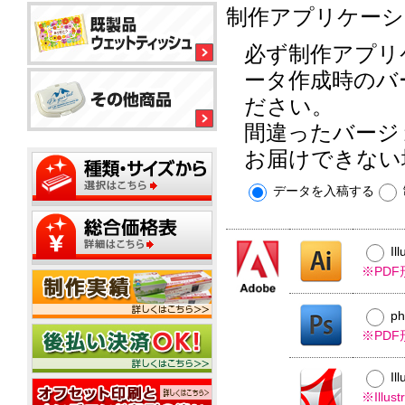
ル
平
制作アプリケーシ
平
コ
型
型
ー
ボ
150
必ず制作アプリ
ル
銀
ッ
大
ウ
イ
ク
ミ
ータ作成時のバ
型
ェ
オ
ス
ニ
ッ
ン
テ
ださい。
20W
ト
ィ
ウ
ウ
間違ったバージ
ッ
ミ
ェ
ェ
ミ
シ
平
ニ
ッ
ッ
お届けできない
ニ
ュ
型
1
ト
ト
20W
枚
50W
テ
ミ
ウ
データを入稿する
名
タ
ィ
ニ
ェ
入
イ
ッ
500
ッ
れ
プ
平
枚
シ
ト
型
小
ュ
テ
Il
ポ
100W
箱
ご
ィ
ス
※PD
タ
挨
ッ
テ
イ
拶
シ
ィ
プ
タ
ュ
p
ポ
ン
イ
用
ス
グ
※PD
プ
フ
20W
テ
タ
ィ
ミ
ア
Il
ン
ニ
ル
※Ill
グ