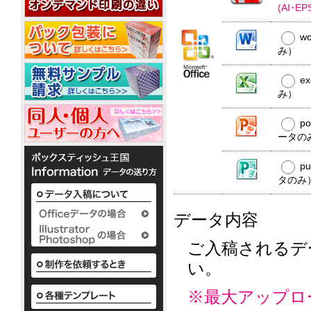
20W
平
コ
20W
(AI･
名
型
ー
入
50W
ル
w
れ
ウ
銀
み）
ェ
ノ
イ
ベ
ッ
か
オ
銀
ポ
ル
わ
ト
ン
e
イ
ア
ケ
テ
い
ミ
10
オ
み）
ル
ッ
ィ
い
ニ
枚
ン
コ
ト
で
ボ
3
入
ウ
10W
ー
ポ
p
配
ッ
枚
ェ
ル
ケ
布
ク
ータの
タ
1
ッ
配
ッ
か
し
ス
イ
枚
ト
合
ト
わ
て
テ
プ
入
p
テ
10W
除
い
い
ィ
り
ィ
タのみ
い
菌
る
ッ
か
ッ
ボ
定
液
シ
様々
ら
シ
ッ
番
ュ
パ
な
50
データ内容
ク
ュ
の
も
ウ
か
枚
ス
平
粗
小
わ
チ
入
テ
型
ロ
品
い
2ml
ご入稿されるデ
り
ィ
ボ
ッ
タ
い
ま
ッ
い。
ッ
ト
ボ
イ
で
シ
ク
ア
に
ッ
プ
の
ュ
ス
て
ル
ク
既
※最大アップロ
も
テ
対
コ
ス
製
既