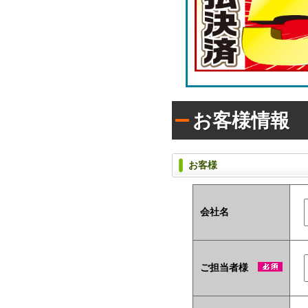
ラ
枚
シ)
タ
入
イ
り
プ
で
(オ
配
リ
布
ジ
し
ナ
た
い
ル
お客様情報
方
ラ
に
ベ
お
ル
す
入
お客様
す
タ
め！
イ
プ)
会社名
ユ
ニ
ー
ク
ご担当者様
な
ノ
ベ
ル