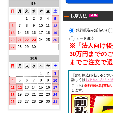
10
す
9月
タ
枚
め！
イ
入
日
月
火
水
木
金
土
プ)
決済方法
1
2
3
4
5
既
製
7
8
9
10
11
6
12
品
銀行振込み(前払い)
14
15
16
17
18
13
19
ウ
ェ
カード決済
24
25
20
21
22
23
26
ッ
※「法人向け後払
ト
28
29
30
27
テ
30万円までの
ア
ィ
10月
ル
ッ
までご注文で選
シ
コ
日
月
火
水
木
金
土
ュ
ー
に
ル
1
2
3
【銀行振込(前払い)につ
オ
配
詳しくは
お支払い方法・
5
6
7
8
9
4
10
リ
合
ジ
こちら(
銀行振込み(前払い
除
13
14
15
16
11
12
17
ナ
します。
菌
ル
19
20
21
22
23
18
24
液
ラ
パ
26
27
28
29
30
25
31
ベ
ウ
ル
チ
(チ
3