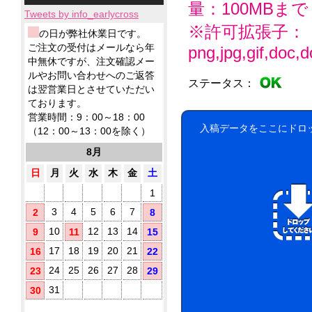
小
ィ
応！
テ
ー
品
量：100MBまで
製
ロ
ッ
Tweets by info_earlycross
ィ
ル
ウ
品
ッ
シ
ッ
※許可拡張子：
ェ
ウ
ウ
の日が弊社休業日です。
ト
ュ！
シ
ッ
ェ
ェ
ア
ご注文の受付はメールなら年
に
png,jpg,gif,doc,do
ュ
ト
ッ
ッ
ル
て
中無休ですが、注文確認メー
も
テ
ト
ト
コ
対
ノ
ルやお問い合わせへのご返答
ィ
ミ
テ
ステータス：
応！
ー
ベ
ッ
は翌営業日とさせていただい
ニ
ィ
ル
ル
シ
ております。
5
ッ
配
テ
ュ
枚
シ
営業時間：9：00～18：00
合
ィ
が
タ
ュ
入稿データをここにドロ
（12：00～13：00を除く）
に
除
勢
で
イ
お
菌
ぞ
ご
8月
プ
す
ろ
液
挨
す
い！
パ
日
月
火
水
木
金
土
拶
め！
ウ
用
1
チ
に
(オ
配
3
4
5
6
7
2
8
リ
布
10
12
13
14
9
11
15
し
ジ
た
ナ
17
18
19
20
21
16
22
い
ル
銀
方
24
25
26
27
28
23
29
ラ
イ
に
ベ
31
30
オ
お
ル
ン
す
入