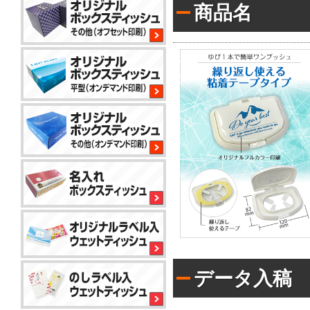
商品名
平
型
200W
サ
イ
コ
ロ
80W
平
型
100W
平
型
150
小
コ
標
ロ
ン
準
ッ
パ
ト
ク
か
コ
ト
ら
平
50W
ン
対
型
パ
応
100W
データ入稿
ク
で
名
ト
き
入
ア
50W
る
れ