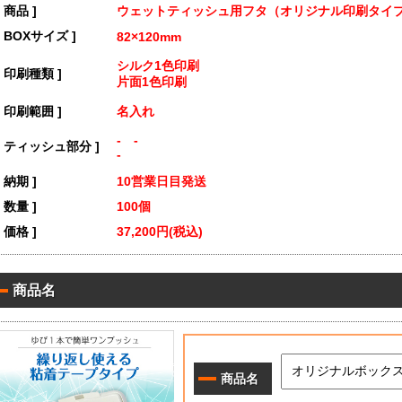
[ 商品 ]
ウェットティッシュ用フタ（オリジナル印刷タイ
[ BOXサイズ ]
82×120mm
シルク1色印刷
[ 印刷種類 ]
片面1色印刷
[ 印刷範囲 ]
名入れ
- -
[ ティッシュ部分 ]
-
[ 納期 ]
10営業日目発送
[ 数量 ]
100個
[ 価格 ]
37,200円(税込)
商品名
商品名