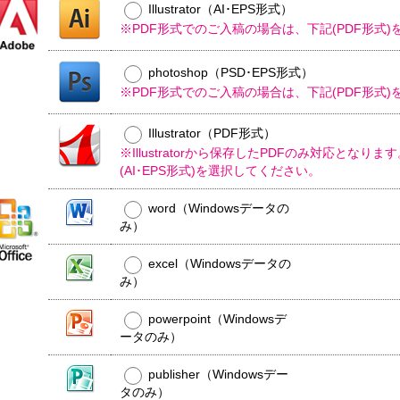
ル
Illustrator（AI･EPS形式）
平
コ
※PDF形式でのご入稿の場合は、下記(PDF形式
型
ー
50
ル
銀
大
ウ
イ
photoshop（PSD･EPS形式）
ミ
型
ェ
オ
ニ
※PDF形式でのご入稿の場合は、下記(PDF形式
ッ
ン
0W
ト
ウ
ウ
ミ
ェ
ェ
Illustrator（PDF形式）
ミ
平
ニ
ッ
ッ
ニ
※Illustratorから保存したPDFのみ対応となり
型
ト
ト
0W
(AI･EPS形式)を選択してください。
枚
0W
テ
ミ
ウ
名
タ
ィ
ニ
ェ
入
イ
word（Windowsデータの
ッ
00
ッ
れ
プ
平
枚
み）
シ
ト
型
小
ュ
テ
ポ
00W
箱
ご
ィ
excel（Windowsデータの
ス
タ
挨
ッ
テ
み）
イ
拶
シ
ィ
プ
タ
ュ
ポ
ン
powerpoint（Windowsデ
イ
用
ス
グ
ータのみ）
プ
フ
0W
テ
タ
ィ
ミ
ア
publisher（Windowsデー
ン
ニ
ル
タのみ）
グ