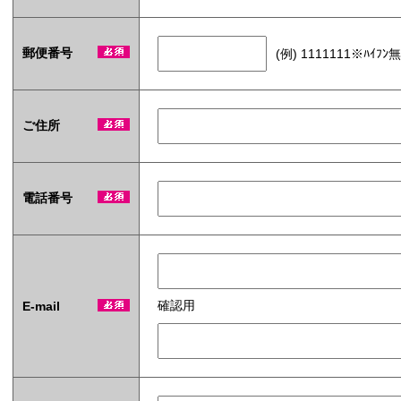
枚
タ
イ
郵便番号
(例) 1111111※ﾊｲﾌﾝ
プ
オ
リ
ジ
ご住所
ナ
ル
ラ
ベ
ル
電話番号
入
タ
！
イ
)
確認用
E-mail