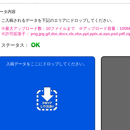
0W
平
コ
0W
名
型
ー
入
0W
ル
ータ内容
れ
ウ
銀
ご入稿されるデータを下記のエリアにドロップしてください。
ェ
イ
ッ
オ
銀
※最大アップロード数：10ファイルまで ※アップロード容量：100M
ポ
ト
ン
イ
※許可拡張子： png,jpg,gif,doc,docx,xls,xlsx,ppt,pptx,ai,eps,psd,pdf,zip,l
ア
ケ
ミ
0
オ
ル
ッ
ニ
枚
ン
コ
ト
ステータス：
入
ウ
0W
ー
ポ
枚
ェ
ル
ケ
タ
ッ
配
ッ
イ
入稿データをここにドロップしてください。
ト
合
ト
プ
テ
0W
除
ィ
菌
ッ
液
々
シ
パ
ュ
ウ
粗
チ
品
ml
タ
イ
ア
プ
ル
コ