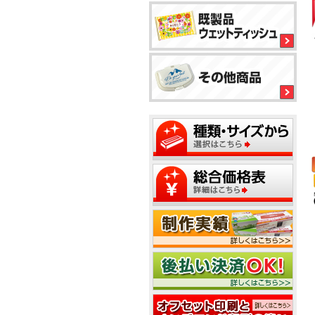
平
型
ボ
1
ッ
ク
ス
テ
2
ィ
ッ
シ
ュ
1
2
5
5
1
2