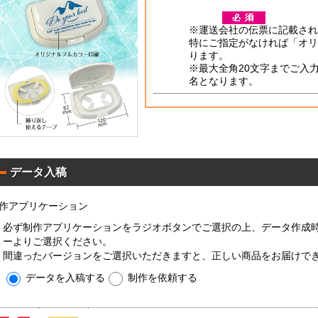
平
※運送会社の伝票に記載され
型
特にご指定がなければ「オリ
00W
ります。
※最大全角20文字までご入
名となります。
サ
イ
コ
ロ
0W
平
型
00W
平
データ入稿
型
50
コ
標
作アプリケーション
ン
準
パ
必ず制作アプリケーションをラジオボタンでご選択の上、データ作成
ク
ーよりご選択ください。
コ
ト
平
間違ったバージョンをご選択いただきますと、正しい商品をお届けで
0W
ン
型
パ
データを入稿する
制作を依頼する
00W
ク
名
ト
入
ア
0W
れ