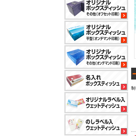
2
8
1
1
小
ロ
制
ッ
ト
か
ら
5
対
応
1
で
き
5
る