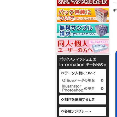
2
2
5
デ
ノ
ベ
か
ル
わ
テ
い
1
ィ
い
で
ボ
3
1
配
ッ
布
ク
1
か
し
ス
枚
わ
て
テ
入
1
い
い
ィ
り
い
る
ッ
か
ボ
定
シ
様
ら
ッ
番
ュ
な
50
ク
の
も
か
枚
ス
平
小
わ
入
テ
型
ロ
い
2
り
ィ
ボ
ッ
い
ま
ッ
ッ
ト
ボ
で
シ
ク
に
ッ
の
ュ
ス
て
ク
既
も
テ
対
ス
製
既