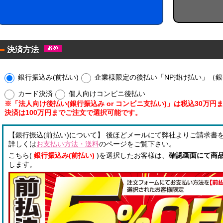
！
ー
ル
ウ
！
ェ
ア
ッ
ル
ト
決済方法
コ
ミ
！
ー
ニ
ル
銀行振込み(前払い)
企業様限定の後払い「NP掛け払い」（銀行
配
枚
合
タ
カード決済
個人向けコンビニ後払い
除
イ
※「法人向け後払い(銀行振込み or コンビニ支払い)」は税込30万
菌
プ
決済は100万円までご注文で選択可能です。
液
！
パ
！
ウ
【銀行振込(前払い)について】 後ほどメールにて弊社よりご請求書
チ
詳しくは
お支払い方法・送料
のページをご覧下さい。
オ
こちら(
銀行振込み(前払い)
)を選択したお客様は、
確認画面にて商
リ
します。
ジ
ナ
ル
銀
ラ
イ
ベ
オ
ル
ン
入