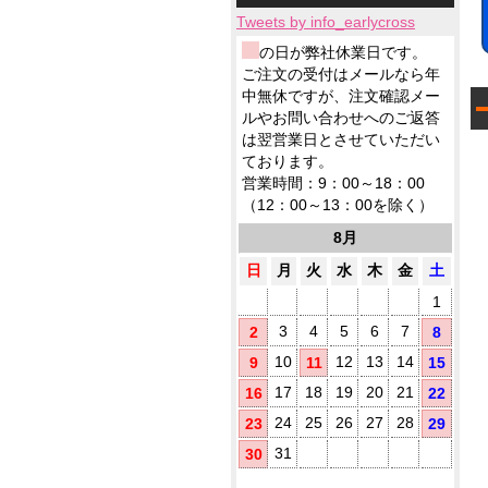
小
ィ
応
テ
品
製
ロ
ッ
Tweets by info_earlycross
ィ
ウ
品
ッ
シ
ッ
ェ
ウ
の日が弊社休業日です。
ト
ュ
シ
ッ
ェ
ご注文の受付はメールなら年
に
ュ
ト
ッ
て
中無休ですが、注文確認メー
も
テ
ト
対
ノ
ルやお問い合わせへのご返答
ィ
テ
応
ベ
ッ
は翌営業日とさせていただい
ィ
ル
シ
ております。
5
ッ
テ
ュ
シ
営業時間：9：00～18：00
ィ
が
ュ
（12：00～13：00を除く）
に
勢
で
お
ぞ
ご
8月
す
ろ
挨
す
い
日
月
火
水
木
金
土
拶
め
用
1
に
(
配
3
4
5
6
7
2
8
布
10
12
13
14
9
11
15
し
た
17
18
19
20
21
16
22
い
方
24
25
26
27
28
23
29
に
31
30
お
す