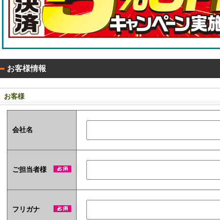
0
タ
枚
！
イ
入
)
お客様情報
お客様
ア
ル
コ
会社名
ー
ル
配
合
除
ご担当者様
菌
液
パ
ウ
フリガナ
チ