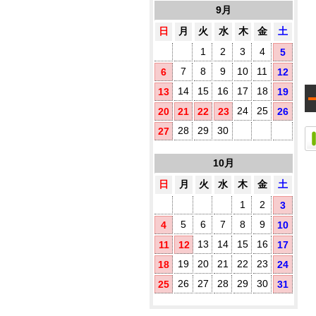
1
す
9月
め
日
月
火
水
木
金
土
プ
1
2
3
4
5
既
製
7
8
9
10
11
6
12
品
14
15
16
17
18
13
19
ウ
ェ
24
25
20
21
22
23
26
ッ
ト
28
29
30
27
テ
ィ
10月
ッ
シ
日
月
火
水
木
金
土
ュ
に
1
2
3
オ
5
6
7
8
9
4
10
リ
ジ
13
14
15
16
11
12
17
ナ
ル
19
20
21
22
23
18
24
ラ
26
27
28
29
30
25
31
ベ
ル
(チ
3