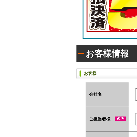
ラ
枚
シ)
タ
入
イ
り
プ
で
(オ
配
リ
布
ジ
し
ナ
た
い
ル
お客様情報
方
ラ
に
ベ
お
ル
す
入
お客様
す
タ
め！
イ
プ)
会社名
ユ
ニ
ー
ク
ご担当者様
な
ノ
ベ
ル