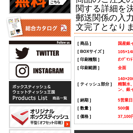
関する詳細を
郵送関係の入
文完了となり
[ 商品 ]
国産銀
[ BOXサイズ ]
105×1
[ 印刷種類 ]
ｵﾝﾃﾞﾏﾝ
[ 印刷範囲 ]
全面
140×2
[ ティッシュ部分 ]
精製水
ン、銀
[ 納期 ]
5営業
[ 数量 ]
500個
[ 価格 ]
37,10