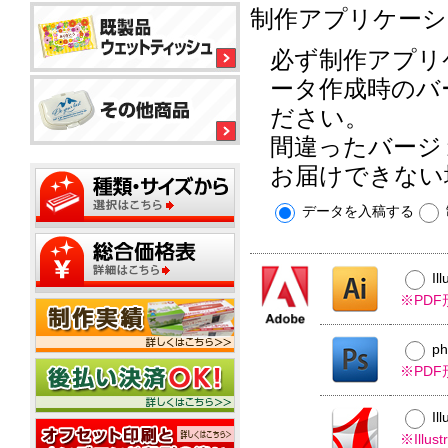
ル
平
制作アプリケーシ
平
コ
型
型
ー
ボ
150
必ず制作アプリ
ル
銀
ッ
大
ウ
イ
ク
ミ
ータ作成時のバ
型
ェ
オ
ス
ニ
ッ
ン
テ
ださい。
20W
ト
ィ
ウ
ウ
間違ったバージ
ッ
ミ
ェ
ェ
ミ
シ
平
ニ
ッ
ッ
お届けできない
ニ
ュ
型
1
ト
ト
20W
枚
50W
テ
ミ
ウ
データを入稿する
名
タ
ィ
ニ
ェ
入
イ
ッ
500
ッ
れ
プ
平
枚
シ
ト
型
小
ュ
テ
Il
ポ
100W
箱
ご
ィ
ス
※PD
タ
挨
ッ
テ
イ
拶
シ
ィ
プ
タ
ュ
p
ポ
ン
イ
用
ス
グ
※PD
プ
フ
20W
テ
タ
ィ
ミ
ア
Il
ン
ニ
ル
※Ill
グ