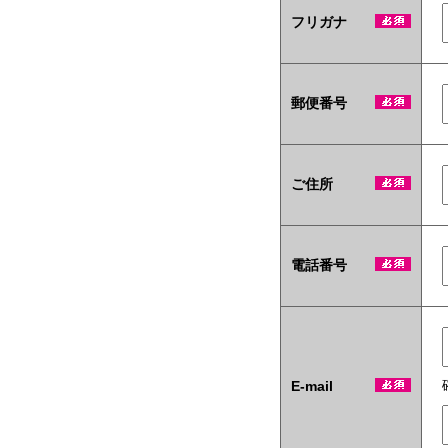
テ
フリガナ
ィ
商
材
も
当
郵便番号
社
い
ち
押
ご住所
し
で
す！
電話番号
E-mail