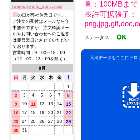
小
ィ
応！
テ
ー
品
量：100MBまで
製
ロ
ッ
Tweets by info_earlycross
ィ
ル
ウ
品
ッ
シ
ッ
※許可拡張子：
ェ
ウ
ウ
の日が弊社休業日です。
ト
ュ！
シ
ッ
ェ
ェ
ア
ご注文の受付はメールなら年
に
png,jpg,gif,doc,do
ュ
ト
ッ
ッ
ル
て
中無休ですが、注文確認メー
も
テ
ト
ト
コ
対
ノ
ルやお問い合わせへのご返答
ィ
ミ
テ
ステータス：
応！
ー
ベ
ッ
は翌営業日とさせていただい
ニ
ィ
ル
ル
シ
ております。
5
ッ
配
テ
ュ
枚
シ
営業時間：9：00～18：00
合
ィ
が
タ
ュ
入稿データをここにドロ
（12：00～13：00を除く）
に
除
勢
で
イ
お
菌
ぞ
ご
8月
プ
す
ろ
液
挨
す
い！
パ
日
月
火
水
木
金
土
拶
め！
ウ
用
1
チ
に
(オ
配
3
4
5
6
7
2
8
リ
布
10
12
13
14
9
11
15
し
ジ
た
ナ
17
18
19
20
21
16
22
い
ル
銀
方
24
25
26
27
28
23
29
ラ
イ
に
ベ
31
30
オ
お
ル
ン
す
入