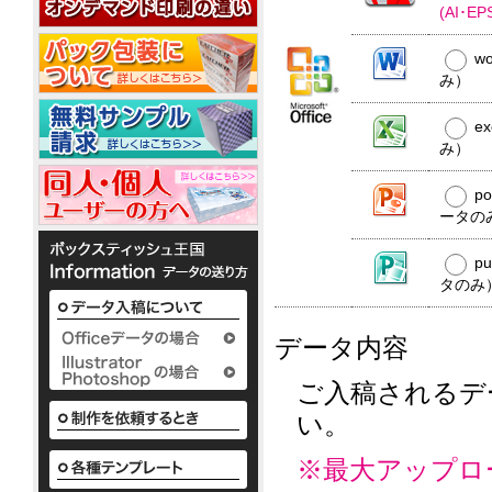
20W
平
コ
20W
(AI･
名
型
ー
入
50W
ル
w
れ
ウ
銀
み）
ェ
ノ
イ
ベ
ッ
か
オ
銀
ポ
ル
わ
ト
ン
e
イ
ア
ケ
テ
い
ミ
10
オ
み）
ル
ッ
ィ
い
ニ
枚
ン
コ
ト
で
ボ
3
入
ウ
10W
ー
ポ
p
配
ッ
枚
ェ
ル
ケ
布
ク
ータの
タ
1
ッ
配
ッ
か
し
ス
イ
枚
ト
合
ト
わ
て
テ
プ
入
p
テ
10W
除
い
い
ィ
り
ィ
タのみ
い
菌
る
ッ
か
ッ
ボ
定
液
シ
様々
ら
シ
ッ
番
ュ
パ
な
50
データ内容
ク
ュ
の
も
ウ
か
枚
ス
平
粗
小
わ
チ
入
テ
型
ロ
品
い
2ml
ご入稿されるデ
り
ィ
ボ
ッ
タ
い
ま
ッ
い。
ッ
ト
ボ
イ
で
シ
ク
ア
に
ッ
プ
の
ュ
ス
て
ル
ク
既
※最大アップロ
も
テ
対
コ
ス
製
既