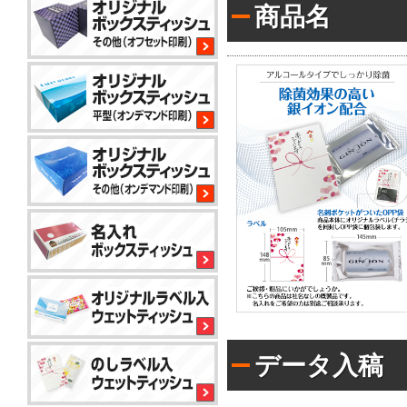
商品名
平
型
200W
サ
イ
コ
ロ
80W
平
型
100W
平
型
150
小
コ
標
ロ
ン
準
ッ
パ
ト
ク
か
コ
ト
ら
平
50W
ン
対
型
パ
応
100W
データ入稿
ク
で
名
ト
き
入
ア
50W
る
れ