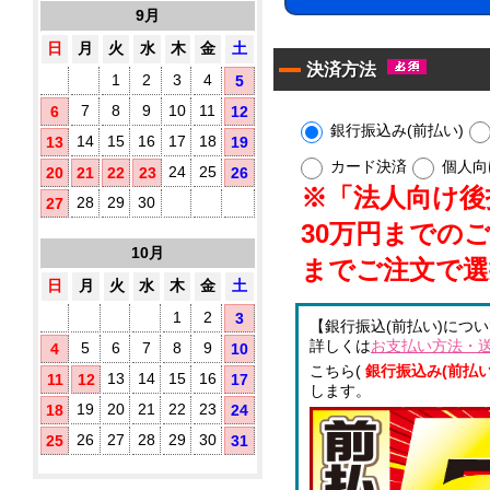
10
す
9月
タ
枚
め！
イ
入
日
月
火
水
木
金
土
プ)
決済方法
1
2
3
4
5
既
製
7
8
9
10
11
6
12
品
銀行振込み(前払い)
14
15
16
17
18
13
19
ウ
ェ
カード決済
個人向
24
25
20
21
22
23
26
ッ
※「法人向け後払
ト
28
29
30
27
テ
30万円までの
ア
ィ
10月
ル
ッ
までご注文で選
シ
コ
日
月
火
水
木
金
土
ュ
ー
に
ル
1
2
3
【銀行振込(前払い)につ
オ
配
詳しくは
お支払い方法・
5
6
7
8
9
4
10
リ
合
ジ
こちら(
銀行振込み(前払い
除
13
14
15
16
11
12
17
ナ
します。
菌
ル
19
20
21
22
23
18
24
液
ラ
パ
26
27
28
29
30
25
31
ベ
ウ
ル
チ
(チ
3