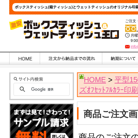
ボックスティッシュ(箱ティッシュ)とウェットティッシュのオリジナル印
ご注文
月曜
9:0
info
HOME
>
平型1
ズｵﾌｾｯﾄﾌﾙｶﾗ
商品ご注文画
商品のご注文