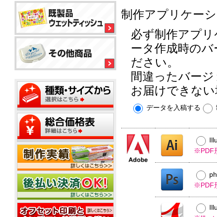
ル
平
平
コ
制作アプリケーシ
型
型
ー
ボ
150
ル
銀
ッ
必ず制作アプリ
大
ウ
イ
ク
ミ
型
ェ
オ
ータ作成時のバ
ス
ニ
ッ
ン
テ
20W
ださい。
ト
ィ
ウ
ウ
ッ
ミ
ェ
ェ
間違ったバージ
ミ
シ
平
ニ
ッ
ッ
ニ
ュ
型
1
お届けできない
ト
ト
20W
枚
50W
テ
ミ
ウ
名
タ
ィ
ニ
ェ
データを入稿する
入
イ
ッ
500
ッ
れ
プ
平
枚
シ
ト
型
小
ュ
テ
ポ
100W
Il
箱
ご
ィ
ス
タ
挨
※PD
ッ
テ
イ
拶
シ
ィ
プ
タ
ュ
ポ
ン
p
イ
用
ス
グ
プ
※PD
フ
20W
テ
タ
ィ
ミ
ア
ン
Il
ニ
ル
グ