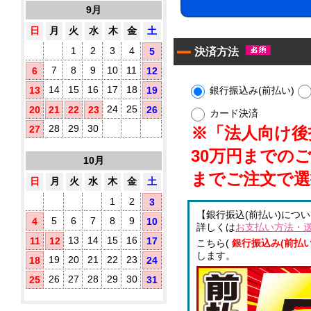
10
す
9月
タ
枚
め！
イ
入
日
月
火
水
木
金
土
プ)
1
2
3
4
決済方法
5
既
製
7
8
9
10
11
6
12
品
14
15
16
17
18
銀行振込み(前払い)
13
19
ウ
ェ
24
25
20
21
22
23
26
カード決済
ッ
ト
28
29
30
※「法人向け後払
27
テ
ア
ィ
30万円までの
10月
ル
ッ
シ
コ
までご注文で選
日
月
火
水
木
金
土
ュ
ー
に
ル
1
2
3
オ
配
【銀行振込(前払い)につ
5
6
7
8
9
4
10
リ
合
詳しくは
お支払い方法・
ジ
除
13
14
15
16
11
12
17
こちら(
銀行振込み(前払い
ナ
菌
します。
ル
19
20
21
22
23
18
24
液
ラ
パ
26
27
28
29
30
25
31
ベ
ウ
ル
チ
(チ
3