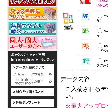
20W
※Ill
平
コ
20W
名
型
ー
(AI･
入
50W
ル
れ
ウ
銀
w
ェ
ノ
イ
み）
ベ
ッ
か
オ
銀
ポ
ル
わ
ト
ン
イ
ア
ケ
e
テ
い
ミ
10
オ
ル
ッ
ィ
い
み）
ニ
枚
ン
コ
ト
で
ボ
3
入
ウ
10W
ー
ポ
配
ッ
枚
ェ
p
ル
ケ
布
ク
タ
1
ッ
ータの
配
ッ
か
し
ス
イ
枚
ト
合
ト
わ
て
テ
プ
入
テ
10W
除
い
い
ィ
p
り
ィ
い
菌
る
ッ
タのみ
か
ッ
ボ
定
液
シ
様々
ら
シ
ッ
番
ュ
パ
な
50
ク
ュ
の
も
ウ
か
枚
データ内容
ス
平
粗
小
わ
チ
入
テ
型
ロ
品
い
2ml
り
ご入稿されるデ
ィ
ボ
ッ
タ
い
ま
ッ
ッ
ト
ボ
イ
で
い。
シ
ク
ア
に
ッ
プ
の
ュ
ス
て
ル
ク
既
も
※最大アップロ
テ
対
コ
ス
製
既