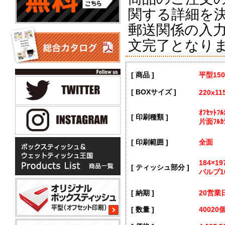
関する詳細を
郵送関係の入
文完了となり
[ 商品 ]
平型15
[ BOXサイズ ]
220x11
ｵﾌｾｯﾄ
[ 印刷種類 ]
片面ﾌﾙｶ
[ 印刷範囲 ]
全面
184×1
[ ティッシュ部分 ]
パルプ1
[ 納期 ]
20営業
[ 数量 ]
40020