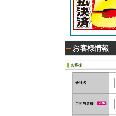
ラ
枚
シ)
タ
入
イ
り
プ
で
(オ
配
リ
布
ジ
し
ナ
た
い
ル
方
ラ
お客様情報
に
ベ
お
ル
す
入
す
タ
お客様
め！
イ
プ)
会社名
ユ
ニ
ー
ク
な
ご担当者様
ノ
ベ
ル