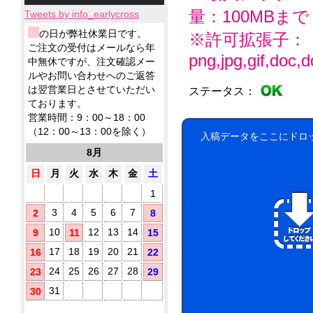
小
ィ
応！
テ
ー
品
製
量：100MBまで
ロ
ッ
Tweets by info_earlycross
ィ
ル
ウ
品
ッ
シ
ッ
ェ
ウ
ウ
の日が弊社休業日です。
※許可拡張子：
ト
ュ！
シ
ッ
ェ
ェ
ア
ご注文の受付はメールなら年
に
ュ
ト
ッ
png,jpg,gif,doc,do
ッ
ル
て
中無休ですが、注文確認メー
も
テ
ト
ト
コ
対
ノ
ルやお問い合わせへのご返答
ィ
ミ
テ
応！
ー
ベ
ッ
は翌営業日とさせていただい
ステータス：
ニ
ィ
ル
ル
シ
ております。
5
ッ
配
テ
ュ
枚
シ
営業時間：9：00～18：00
合
ィ
が
タ
ュ
（12：00～13：00を除く）
に
除
勢
入稿データをここにドロ
で
イ
お
菌
ぞ
ご
8月
プ
す
ろ
液
挨
す
い！
パ
日
月
火
水
木
金
土
拶
め！
ウ
用
1
チ
に
(オ
配
3
4
5
6
7
2
8
リ
布
10
12
13
14
9
11
15
し
ジ
た
ナ
17
18
19
20
21
16
22
い
ル
銀
方
24
25
26
27
28
23
29
ラ
イ
に
ベ
31
30
オ
お
ル
ン
す
入