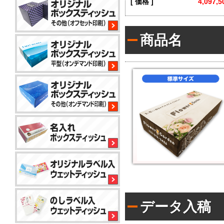
[ 価格 ]
4,097,
平
型
200W
商品名
サ
イ
コ
ロ
80W
平
型
100W
平
型
150
小
コ
標
ロ
ン
準
ッ
パ
ト
ク
か
コ
ト
ら
平
50W
ン
対
型
パ
応
100W
ク
データ入稿
で
名
ト
き
入
ア
50W
る
れ