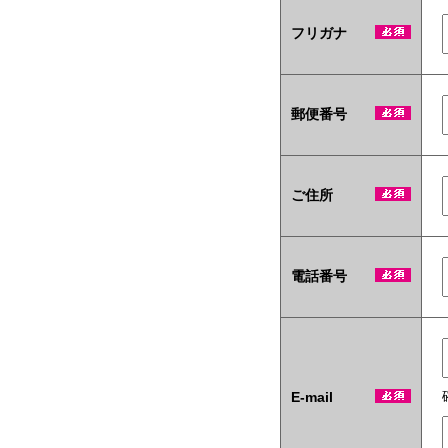
テ
ィ
フリガナ
商
材
も
当
郵便番号
社
い
ち
押
し
ご住所
で
す！
電話番号
E-mail