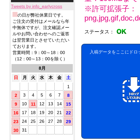
小
ィ
応！
テ
ー
品
製
ロ
ッ
Tweets by info_earlycross
※許可拡張子：
ィ
ル
ウ
品
ッ
シ
ッ
ェ
ウ
ウ
の日が弊社休業日です。
png,jpg,gif,doc,do
ト
ュ！
シ
ッ
ェ
ェ
ア
ご注文の受付はメールなら年
に
ュ
ト
ッ
ッ
ル
て
中無休ですが、注文確認メー
も
テ
ト
ト
ステータス：
コ
対
ノ
ルやお問い合わせへのご返答
ィ
ミ
テ
応！
ー
ベ
ッ
は翌営業日とさせていただい
ニ
ィ
ル
ル
シ
ております。
5
ッ
配
テ
ュ
枚
入稿データをここにドロ
シ
営業時間：9：00～18：00
合
ィ
が
タ
ュ
（12：00～13：00を除く）
に
除
勢
で
イ
お
菌
ぞ
ご
8月
プ
す
ろ
液
挨
す
い！
パ
日
月
火
水
木
金
土
拶
め！
ウ
用
1
チ
に
(オ
配
3
4
5
6
7
2
8
リ
布
10
12
13
14
9
11
15
し
ジ
た
ナ
17
18
19
20
21
16
22
い
ル
銀
方
24
25
26
27
28
23
29
ラ
イ
に
ベ
31
30
オ
お
ル
ン
す
入