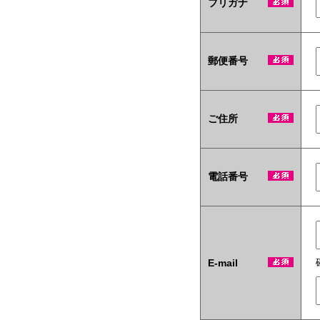
フリガナ
テ
ィ
商
材
も
郵便番号
当
社
い
ち
ご住所
押
し
で
す！
電話番号
E-mail