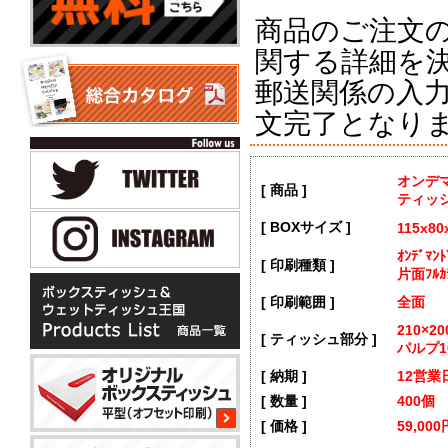
商品のご注文
関する詳細を
郵送関係の入
文完了となり
オンデ
[ 商品 ]
ティッ
[ BOXサイズ ]
115x8
ｵﾝﾃﾞﾏ
[ 印刷種類 ]
片面ﾌﾙｶ
[ 印刷範囲 ]
全面
210×
[ ティッシュ部分 ]
パルプ1
[ 納期 ]
12営業
[ 数量 ]
400個
[ 価格 ]
59,00