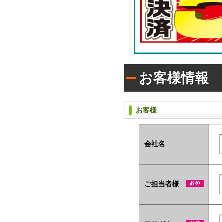
ラ
枚
シ)
タ
入
イ
り
プ
で
(オ
配
リ
布
ジ
し
ナ
た
お客様情報
い
ル
方
ラ
に
ベ
お
ル
お客様
す
入
す
タ
め！
イ
プ)
会社名
ユ
ニ
ー
ご担当者様
ク
な
ノ
ベ
ル