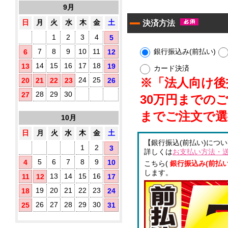
10
す
9月
タ
枚
め！
イ
入
日
月
火
水
木
金
土
決済方法
プ)
1
2
3
4
5
既
製
銀行振込み(前払い)
7
8
9
10
11
6
12
品
14
15
16
17
18
13
19
ウ
カード決済
ェ
※「法人向け後払
24
25
20
21
22
23
26
ッ
ト
28
29
30
27
30万円までの
テ
ア
ィ
までご注文で選
10月
ル
ッ
シ
コ
日
月
火
水
木
金
土
ュ
ー
【銀行振込(前払い)につ
に
ル
1
2
3
詳しくは
お支払い方法・
オ
配
5
6
7
8
9
4
10
リ
こちら(
銀行振込み(前払い
合
ジ
します。
除
13
14
15
16
11
12
17
ナ
菌
ル
19
20
21
22
23
18
24
液
ラ
パ
26
27
28
29
30
25
31
ベ
ウ
ル
チ
(チ
3