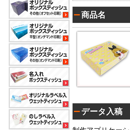
平
商品名
型
200W
サ
イ
コ
ロ
80W
平
型
100W
平
型
150
小
コ
標
ロ
ン
準
ッ
パ
ト
ク
か
コ
ト
ら
平
50W
ン
対
型
データ入稿
パ
応
100W
ク
で
名
ト
き
入
ア
50W
る
れ