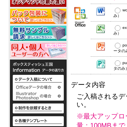
20W
平
コ
20W
名
型
ー
w
入
50W
ル
れ
み）
ウ
銀
ェ
ノ
イ
ベ
ッ
か
オ
e
銀
ポ
ル
わ
ト
ン
イ
み）
ア
ケ
テ
い
ミ
10
オ
ル
ッ
ィ
い
ニ
枚
ン
コ
ト
p
で
ボ
3
入
ウ
10W
ー
ポ
配
ータの
ッ
枚
ェ
ル
ケ
布
ク
タ
1
ッ
配
ッ
か
し
ス
イ
枚
p
ト
合
ト
わ
て
テ
プ
入
タのみ
テ
10W
除
い
い
ィ
り
ィ
い
菌
る
ッ
か
ッ
ボ
定
液
シ
様々
ら
データ内容
シ
ッ
番
ュ
パ
な
50
ク
ュ
の
も
ウ
か
枚
ス
平
粗
小
ご入稿されるデ
わ
チ
入
テ
型
ロ
品
い
2ml
り
い。
ィ
ボ
ッ
タ
い
ま
ッ
ッ
ト
ボ
イ
で
シ
ク
ア
に
ッ
プ
※最大アップロ
の
ュ
ス
て
ル
ク
既
も
テ
対
コ
ス
量：100MBまで
製
既