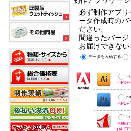
制作アプリケーシ
ル
平
平
コ
型
必ず制作アプリ
型
ー
ボ
150
ル
銀
ッ
ータ作成時のバ
大
ウ
イ
ク
ミ
型
ェ
オ
ださい。
ス
ニ
ッ
ン
テ
20W
間違ったバージ
ト
ィ
ウ
ウ
ッ
ミ
ェ
ェ
お届けできない
ミ
シ
平
ニ
ッ
ッ
ニ
ュ
型
1
ト
ト
20W
データを入稿する
枚
50W
テ
ミ
ウ
名
タ
ィ
ニ
ェ
入
イ
ッ
500
ッ
れ
プ
平
枚
シ
ト
Il
型
小
ュ
テ
ポ
※PD
100W
箱
ご
ィ
ス
タ
挨
ッ
テ
イ
拶
シ
p
ィ
プ
タ
ュ
ポ
ン
※PD
イ
用
ス
グ
プ
フ
20W
テ
Il
タ
ィ
ミ
ア
※Ill
ン
ニ
ル
(AI･
グ