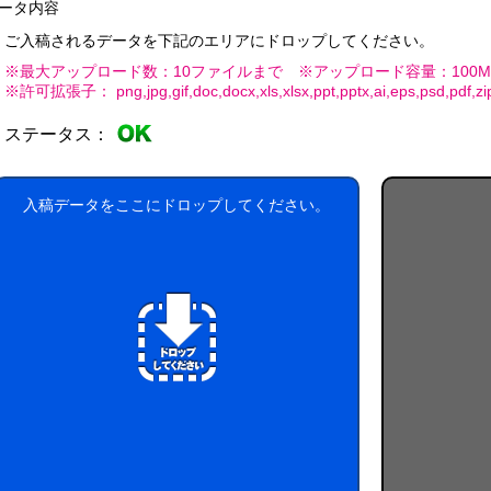
0W
平
コ
ータ内容
0W
名
型
ー
入
ご入稿されるデータを下記のエリアにドロップしてください。
0W
ル
れ
ウ
銀
※最大アップロード数：10ファイルまで ※アップロード容量：100M
ェ
イ
※許可拡張子： png,jpg,gif,doc,docx,xls,xlsx,ppt,pptx,ai,eps,psd,pdf,zip,l
ッ
オ
銀
ポ
ト
ン
イ
ア
ケ
ステータス：
ミ
0
オ
ル
ッ
ニ
枚
ン
コ
ト
入
ウ
0W
ー
ポ
枚
入稿データをここにドロップしてください。
ェ
ル
ケ
タ
ッ
配
ッ
イ
ト
合
ト
プ
テ
0W
除
ィ
菌
ッ
液
々
シ
パ
ュ
ウ
粗
チ
品
ml
タ
イ
ア
プ
ル
コ