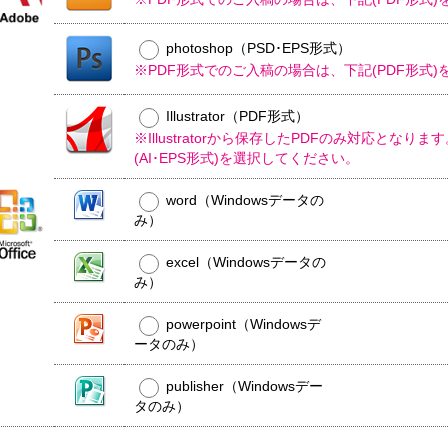
ル
平
コ
型
ー
photoshop（PSD･EPS形式）
50
ル
銀
大
※PDF形式でのご入稿の場合は、下記(PDF形式
ウ
イ
ミ
型
ェ
オ
ニ
ッ
ン
Illustrator（PDF形式）
0W
ト
ウ
ウ
※Illustratorから保存したPDFのみ対応となり
ミ
ェ
ェ
ミ
(AI･EPS形式)を選択してください。
平
ニ
ッ
ッ
ニ
型
ト
ト
0W
枚
0W
word（Windowsデータの
テ
ミ
ウ
名
タ
ィ
み）
ニ
ェ
入
イ
ッ
00
ッ
れ
プ
平
枚
シ
ト
excel（Windowsデータの
型
小
ュ
テ
ポ
み）
00W
箱
ご
ィ
ス
タ
挨
ッ
テ
powerpoint（Windowsデ
イ
拶
シ
ィ
プ
ータのみ）
タ
ュ
ポ
ン
イ
用
ス
グ
プ
フ
publisher（Windowsデー
0W
テ
タ
ィ
タのみ）
ミ
ア
ン
ニ
ル
グ