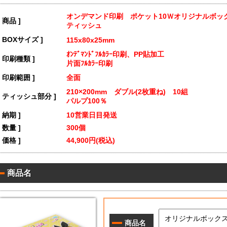
オンデマンド印刷 ポケット10Ｗオリジナルボッ
[ 商品 ]
ティッシュ
[ BOXサイズ ]
115x80x25mm
ｵﾝﾃﾞﾏﾝﾄﾞﾌﾙｶﾗｰ印刷、PP貼加工
[ 印刷種類 ]
片面ﾌﾙｶﾗｰ印刷
[ 印刷範囲 ]
全面
210×200mm ダブル(2枚重ね) 10組
[ ティッシュ部分 ]
パルプ100％
[ 納期 ]
10営業日目発送
[ 数量 ]
300個
[ 価格 ]
44,900円(税込)
商品名
商品名