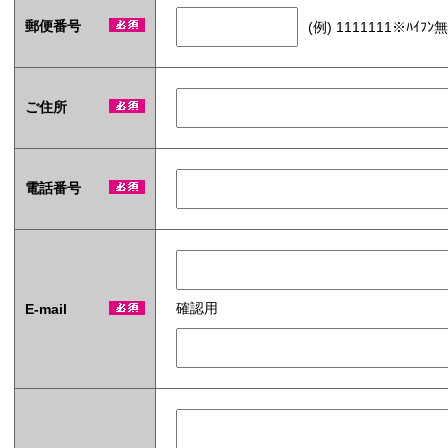
枚
郵便番号
(例) 1111111※ﾊｲﾌﾝ
タ
イ
プ
オ
リ
ご住所
ジ
ナ
ル
ラ
電話番号
ベ
ル
入
タ
！
イ
)
確認用
E-mail