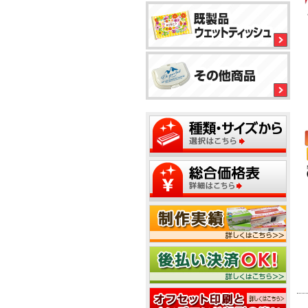
平
型
ボ
1
ッ
ク
ス
テ
2
ィ
ッ
シ
ュ
1
2
5
5
1
2