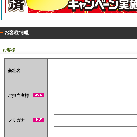
0
タ
枚
！
イ
入
)
お客様情報
お客様
ア
会社名
ル
コ
ー
ル
配
ご担当者様
合
除
菌
液
フリガナ
パ
ウ
チ