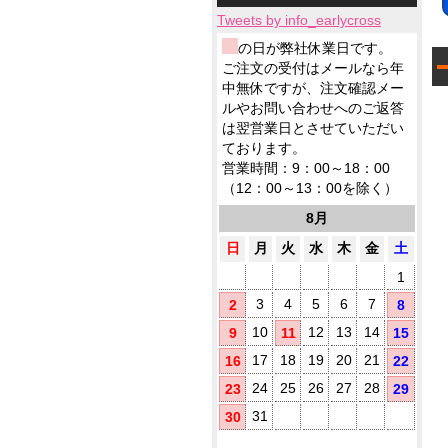
小
ィ
応
テ
品
製
ロ
ッ
Tweets by info_earlycross
ィ
ウ
品
ッ
シ
ッ
ェ
ウ
の日が弊社休業日です。
ト
ュ
シ
ッ
ェ
ご注文の受付はメールなら年
に
ュ
ト
ッ
て
中無休ですが、注文確認メー
も
テ
ト
対
ノ
ルやお問い合わせへのご返答
ィ
テ
応
ベ
ッ
は翌営業日とさせていただい
ィ
ル
シ
ております。
5
ッ
テ
ュ
シ
営業時間：9：00～18：00
ィ
が
ュ
（12：00～13：00を除く）
に
勢
で
お
ぞ
ご
8月
す
ろ
挨
す
い
日
月
火
水
木
金
土
拶
め
用
1
に
(
配
3
4
5
6
7
2
8
布
10
12
13
14
9
11
15
し
た
17
18
19
20
21
16
22
い
方
24
25
26
27
28
23
29
に
31
30
お
す