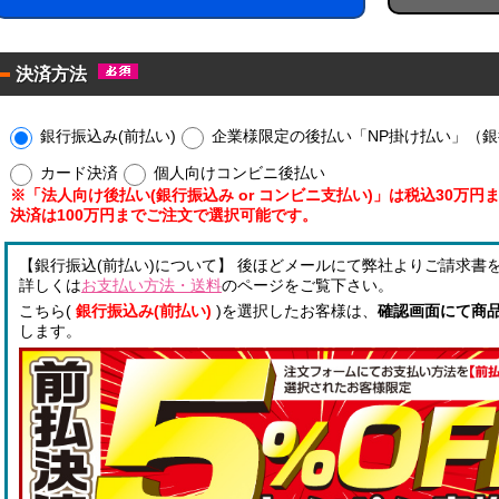
！
ー
ル
ウ
！
ェ
決済方法
ア
ッ
ル
ト
コ
ミ
！
ー
銀行振込み(前払い)
企業様限定の後払い「NP掛け払い」（銀行
ニ
ル
カード決済
個人向けコンビニ後払い
配
枚
合
※「法人向け後払い(銀行振込み or コンビニ支払い)」は税込30万
タ
除
決済は100万円までご注文で選択可能です。
イ
菌
プ
液
【銀行振込(前払い)について】 後ほどメールにて弊社よりご請求書
！
パ
詳しくは
お支払い方法・送料
のページをご覧下さい。
！
ウ
こちら(
銀行振込み(前払い)
)を選択したお客様は、
確認画面にて商
チ
します。
オ
リ
ジ
ナ
ル
銀
ラ
イ
ベ
オ
ル
ン
入