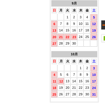
1
す
9月
め
日
月
火
水
木
金
土
プ
1
2
3
4
5
既
製
7
8
9
10
11
6
12
品
14
15
16
17
18
13
19
ウ
ェ
24
25
20
21
22
23
26
ッ
ト
28
29
30
27
テ
ィ
10月
ッ
シ
日
月
火
水
木
金
土
ュ
に
1
2
3
オ
5
6
7
8
9
4
10
リ
ジ
13
14
15
16
11
12
17
ナ
ル
19
20
21
22
23
18
24
ラ
26
27
28
29
30
25
31
ベ
ル
(チ
3