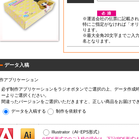
平
型
※運送会社の伝票に記載され
00W
特にご指定がなければ「オリ
ります。
※最大全角20文字までご入
サ
名となります。
イ
コ
ロ
0W
平
データ入稿
型
00W
平
型
作アプリケーション
50
コ
標
必ず制作アプリケーションをラジオボタンでご選択の上、データ作成
ン
準
ーよりご選択ください。
パ
間違ったバージョンをご選択いただきますと、正しい商品をお届けで
ク
コ
ト
データを入稿する
制作を依頼する
平
0W
ン
型
パ
00W
ク
名
ト
Illustrator（AI･EPS形式）
入
ア
0W
れ
※PDF形式でのご入稿の場合は、下記(PDF形式