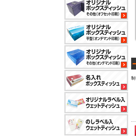
2
8
1
制
1
小
ロ
ッ
ト
か
ら
5
対
応
1
で
き
5
る