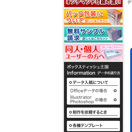
2
デ
2
5
ノ
ベ
か
ル
わ
テ
い
1
ィ
い
で
ボ
3
1
配
ッ
布
ク
1
か
し
ス
枚
わ
て
テ
入
1
い
い
ィ
り
い
る
ッ
か
ボ
定
シ
様
ら
ッ
番
ュ
な
50
ク
の
も
か
枚
ス
平
小
わ
入
テ
型
ロ
い
2
り
ィ
ボ
ッ
い
ま
ッ
ッ
ト
ボ
で
シ
ク
に
ッ
の
ュ
ス
て
ク
既
も
テ
対
ス
製
既